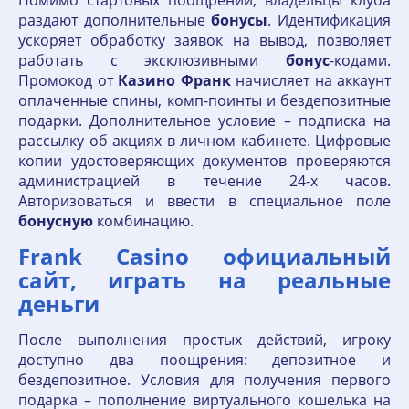
Помимо стартовых поощрений, владельцы клуба
раздают дополнительные
бонусы
. Идентификация
ускоряет обработку заявок на вывод, позволяет
работать с эксклюзивными
бонус
-кодами.
Промокод от
Казино
Франк
начисляет на аккаунт
оплаченные спины, комп-поинты и бездепозитные
подарки. Дополнительное условие – подписка на
рассылку об акциях в личном кабинете. Цифровые
копии удостоверяющих документов проверяются
администрацией в течение 24-х часов.
Авторизоваться и ввести в специальное поле
бонусную
комбинацию.
Frank Casino официальный
сайт, играть на реальные
деньги
После выполнения простых действий, игроку
доступно два поощрения: депозитное и
бездепозитное. Условия для получения первого
подарка – пополнение виртуального кошелька на