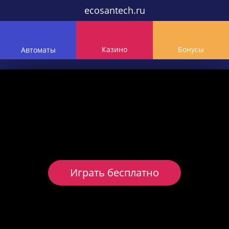
ecosantech.ru
Казино
Бонусы
Автоматы
Играть бесплатно