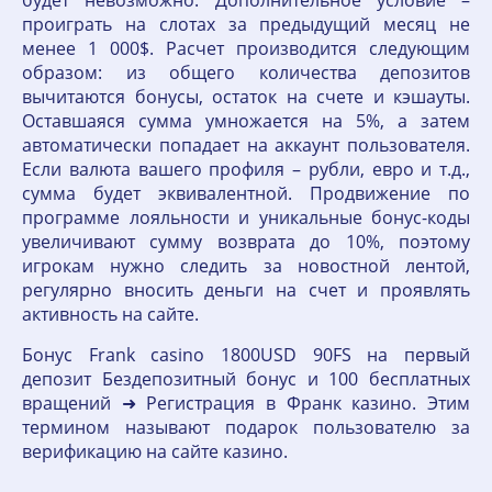
будет невозможно. Дополнительное условие –
проиграть на слотах за предыдущий месяц не
менее 1 000$. Расчет производится следующим
образом: из общего количества депозитов
вычитаются бонусы, остаток на счете и кэшауты.
Оставшаяся сумма умножается на 5%, а затем
автоматически попадает на аккаунт пользователя.
Если валюта вашего профиля – рубли, евро и т.д.,
сумма будет эквивалентной. Продвижение по
программе лояльности и уникальные бонус-коды
увеличивают сумму возврата до 10%, поэтому
игрокам нужно следить за новостной лентой,
регулярно вносить деньги на счет и проявлять
активность на сайте.
Бонус Frank casino 1800USD 90FS на первый
депозит Бездепозитный бонус и 100 бесплатных
вращений ➜ Регистрация в Франк казино. Этим
термином называют подарок пользователю за
верификацию на сайте казино.