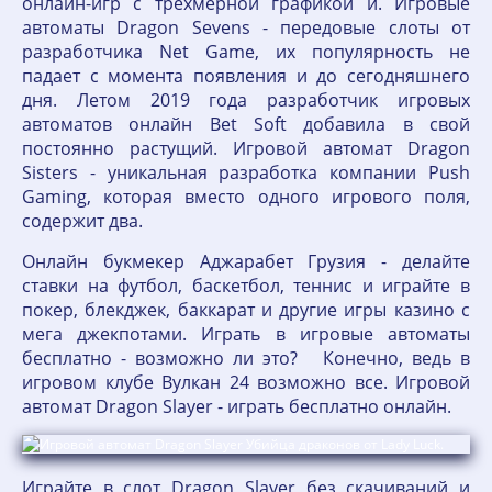
онлайн-игр с трехмерной графикой и. Игровые
автоматы Dragon Sevens - передовые слоты от
разработчика Net Game, их популярность не
падает с момента появления и до сегодняшнего
дня. Летом 2019 года разработчик игровых
автоматов онлайн Bet Soft добавила в свой
постоянно растущий. Игровой автомат Dragon
Sisters - уникальная разработка компании Push
Gaming, которая вместо одного игрового поля,
содержит два.
Онлайн букмекер Аджарабет Грузия - делайте
ставки на футбол, баскетбол, теннис и играйте в
покер, блекджек, баккарат и другие игры казино с
мега джекпотами. Играть в игровые автоматы
бесплатно - возможно ли это? Конечно, ведь в
игровом клубе Вулкан 24 возможно все. Игровой
автомат Dragon Slayer - играть бесплатно онлайн.
Играйте в слот Dragon Slayer без скачиваний и