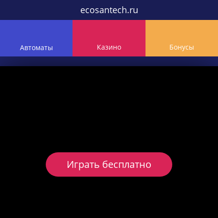
ecosantech.ru
Казино
Бонусы
Автоматы
Играть бесплатно