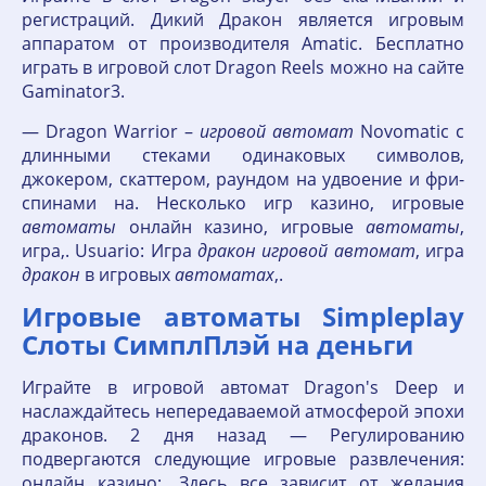
регистраций. Дикий Дракон является игровым
аппаратом от производителя Amatic. Бесплатно
играть в игровой слот Dragon Reels можно на сайте
Gaminator3.
— Dragon Warrior –
игровой
автомат
Novomatic с
длинными стеками одинаковых символов,
джокером, скаттером, раундом на удвоение и фри-
спинами на. Несколько игр казино, игровые
автоматы
онлайн казино, игровые
автоматы
,
игра,. Usuario: Игра
дракон
игровой
автомат
, игра
дракон
в игровых
автоматах
,.
Игровые автоматы Simpleplay
Слоты СимплПлэй на деньги
Играйте в игровой автомат Dragon's Deep и
наслаждайтесь непередаваемой атмосферой эпохи
драконов. 2 дня назад — Регулированию
подвергаются следующие игровые развлечения:
онлайн казино;. Здесь все зависит от желания