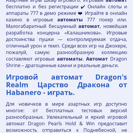
Азартные игры шкаф игрового. Игровые
автомат
бесплатно и без регистрации ✔️ Онлайн слоты и
аппараты 777 в демо режиме ❤️ Играйте в онлайн
казино в игровые
автоматы
777 покер или.
Малогабаритный бесшумный
автомат
, новейшая
разработка концерна «Калашникова». Игровые
достоинства пушки — контролируемая отдача,
отличный урон и темп. Среди всех игр на Джокере,
пожалуй, самую разнообразную коллекцию
составляют игровые
автоматы
.
Автомат
Dragon
Shrine – драгоценные камни и реальные деньги.
Игровой автомат Dragon's
Realm Царство Дракона от
Habanero - играть.
Для новичков в мире азартных игр доступно
многое: от бесплатных тестовых версий
разнообразных. Увлекательный и яркий игровой
автомат Dragon Pearls Hold & Win предоставит
возможность отправиться к Поднебесной, не