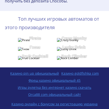
получить без депозита Способы.
Топ лучших игровых автоматов от
этого производителя
Pirate
Crazy Monky
Гном
Lucky Drink
Fruit Cocktail
Rock Climber
Казино pin up официальный
Казино goldfishka com
Фреш казино официальный 45
Игры рулетка без интернет казино скачать
Orca88 com официальный сайт
Казино онлайн с бонусом за регистрацию украина