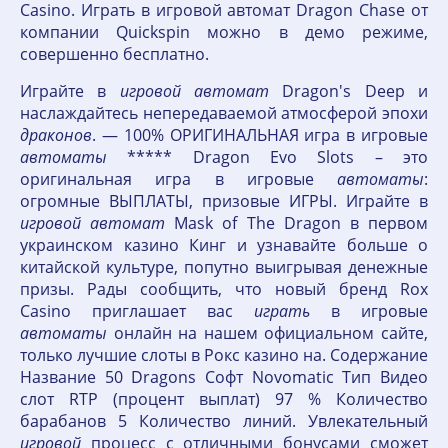
Casino. Играть в игровой автомат Dragon Chase от
компании Quickspin можно в демо режиме,
совершенно бесплатно.
Играйте в
игровой
автомат
Dragon's Deep и
наслаждайтесь непередаваемой атмосферой эпохи
драконов
. — 100% OРИГИНАЛЬНАЯ игра в игровые
автоматы
***** Dragon Evo Slots – это
оригинальная игра в игровые
автоматы
:
огромные ВЫПЛАТЫ, призовые ИГРЫ. Играйте в
игровой
автомат
Mask of The Dragon в первом
украинском казино Кинг и узнавайте больше о
китайской культуре, попутно выигрывая денежные
призы. Рады сообщить, что новый бренд Rox
Casino приглашает вас
играть
в игровые
автоматы
онлайн на нашем официальном сайте,
только лучшие слоты в Рокс казино на. Содержание
Название 50 Dragons Софт Novomatic Тип Видео
слот RTP (процент выплат) 97 % Количество
барабанов 5 Количество линий. Увлекательный
игровой
процесс с отличными бонусами сможет