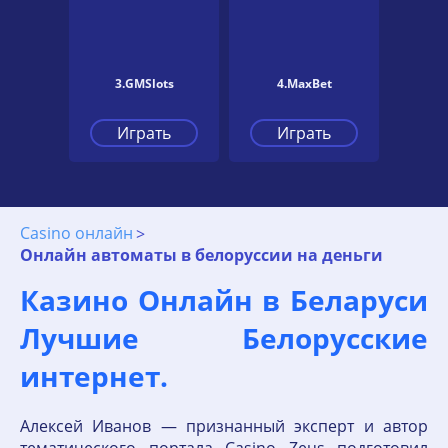
3.GMSlots
4.MaxBet
Играть
Играть
Casino онлайн
Онлайн автоматы в белоруссии на деньги
Казино Онлайн в Беларуси
Лучшие Белорусские
интернет.
Алексей Иванов — признанный эксперт и автор