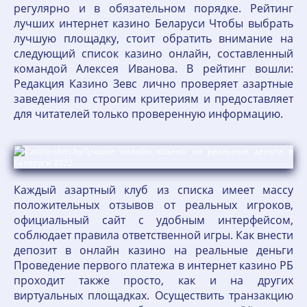
регулярно и в обязательном порядке. Рейтинг
лучших интернет казино Беларуси Чтобы выбрать
лучшую площадку, стоит обратить внимание на
следующий список казино онлайн, составленный
командой Алексея Иванова. В рейтинг вошли:
Редакция Казино Зевс лично проверяет азартные
заведения по строгим критериям и предоставляет
для читателей только проверенную информацию.
Каждый азартный клуб из списка имеет массу
положительных отзывов от реальных игроков,
официальный сайт с удобным интерфейсом,
соблюдает правила ответственной игры. Как внести
депозит в онлайн казино на реальные деньги
Проведение первого платежа в интернет казино РБ
проходит также просто, как и на других
виртуальных площадках. Осуществить транзакцию