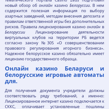
тематического портала Casino Zeus подготовил
новый обзор об
онлайн
казино
Белоруссии
. В нем
содержится полезная информация по выбору
азартных заведений, методам внесения депозита и
правилам ответственной игры без дополнительных
рисков. Правила лицензирования казино
онлайн
в
Белоруссии
Лицензирование деятельности
виртуальных клубов на территории РБ ведется
согласно закону №305 «О совершенствовании
правового регулирования игорного бизнеса».
Надежное белорусское казино обязательно имеет
лицензию государственного образца.
Онлайн казино Беларуси и
белорусские игровые автоматы
для.
Для получения документа учредители должны
соответствовать ряду требований, а именно:
Лицензированное интернет казино подключается к
СККС, оплачивает установленные пошлины