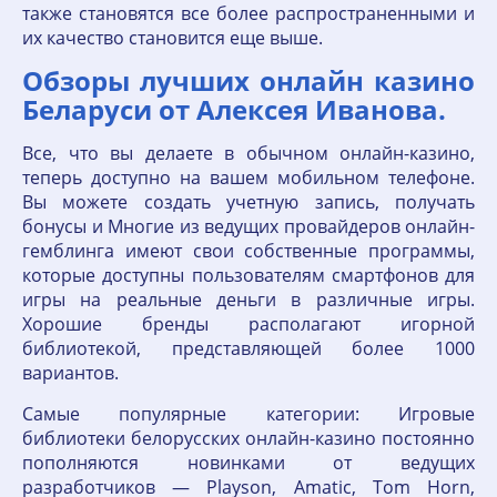
также становятся все более распространенными и
их качество становится еще выше.
Обзоры лучших онлайн казино
Беларуси от Алексея Иванова.
Все, что вы делаете в обычном онлайн-казино,
теперь доступно на вашем мобильном телефоне.
Вы можете создать учетную запись, получать
бонусы и Многие из ведущих провайдеров онлайн-
гемблинга имеют свои собственные программы,
которые доступны пользователям смартфонов для
игры на реальные деньги в различные игры.
Хорошие бренды располагают игорной
библиотекой, представляющей более 1000
вариантов.
Самые популярные категории: Игровые
библиотеки белорусских онлайн-казино постоянно
пополняются новинками от ведущих
разработчиков — Playson, Amatic, Tom Horn,