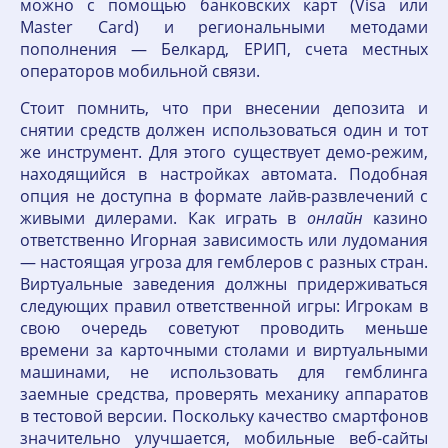
можно с помощью банковских карт (Visa или
Master Card) и региональными методами
пополнения — Белкард, ЕРИП, счета местных
операторов мобильной связи.
Стоит помнить, что при внесении депозита и
снятии средств должен использоваться один и тот
же инструмент. Для этого существует демо-режим,
находящийся в настройках автомата. Подобная
опция не доступна в формате лайв-развлечений с
живыми дилерами. Как играть в
онлайн
казино
ответственно Игорная зависимость или лудомания
— настоящая угроза для гемблеров с разных стран.
Виртуальные заведения должны придерживаться
следующих правил ответственной игры: Игрокам в
свою очередь советуют проводить меньше
времени за карточными столами и виртуальными
машинами, не использовать для гемблинга
заемные средства, проверять механику аппаратов
в тестовой версии. Поскольку качество смартфонов
значительно улучшается, мобильные веб-сайты