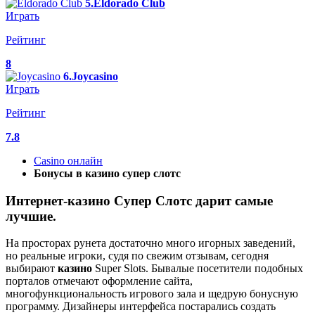
5.Eldorado Club
Играть
Рейтинг
8
6.Joycasino
Играть
Рейтинг
7.8
Casino онлайн
Бонусы в казино супер слотс
Интернет-казино Супер Слотс дарит самые
лучшие.
На просторах рунета достаточно много игорных заведений,
но реальные игроки, судя по свежим отзывам, сегодня
выбирают
казино
Super Slots. Бывалые посетители подобных
порталов отмечают оформление сайта,
многофункциональность игрового зала и щедрую бонусную
программу. Дизайнеры интерфейса постарались создать