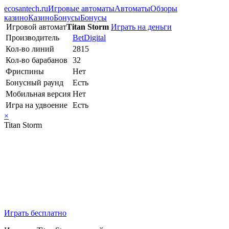
ecosantech.ru
Игровые автоматы
Автоматы
Обзоры
казино
Казино
Бонусы
Бонусы
Игровой автомат
Titan Storm
Играть на деньги
Производитель
BetDigital
Кол-во линий
2815
Кол-во барабанов
32
Фриспины
Нет
Бонусный раунд
Есть
Мобильная версия
Нет
Игра на удвоение
Есть
×
Titan Storm
Играть бесплатно