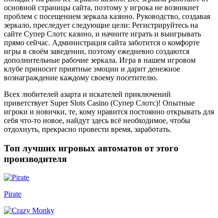
основной страницы сайта, поэтому у игрока не возникнет
проблем с посещением зеркала казино. Руководство, создавая
зеркало, преследует следующие цели: Регистрируйтесь на
сайте Супер Слотс казино, и начните играть и выигрывать
прямо сейчас. Администрация сайта заботится о комфорте
игры в своём заведении, поэтому ежедневно создаются
дополнительные рабочие зеркала. Игра в нашем игровом
клубе приносит приятные эмоции и дарит денежное
вознаграждение каждому своему посетителю.
Всех любителей азарта и искателей приключений
приветствует Super Slots Casino (Супер Слотс)! Опытные
игроки и новички, те, кому нравится постоянно открывать для
себя что-то новое, найдут здесь всё необходимое, чтобы
отдохнуть, прекрасно провести время, заработать.
Топ лучших игровых автоматов от этого
производителя
Pirate