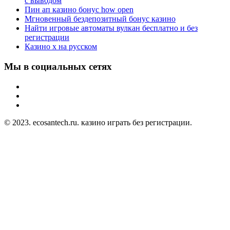
с выводом
Пин ап казино бонус how open
Мгновенный бездепозитный бонус казино
Найти игровые автоматы вулкан бесплатно и без
регистрации
Казино х на русском
Мы в социальных сетях
© 2023. ecosantech.ru. казино играть без регистрации.