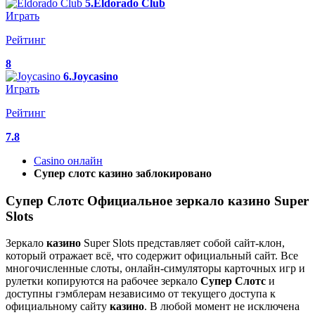
5.Eldorado Club
Играть
Рейтинг
8
6.Joycasino
Играть
Рейтинг
7.8
Casino онлайн
Супер слотс казино заблокировано
Супер Слотс Официальное зеркало казино Super
Slots
Зеркало
казино
Super Slots представляет собой сайт-клон,
который отражает всё, что содержит официальный сайт. Все
многочисленные слоты, онлайн-симуляторы карточных игр и
рулетки копируются на рабочее зеркало
Супер
Слотс
и
доступны гэмблерам независимо от текущего доступа к
официальному сайту
казино
. В любой момент не исключена