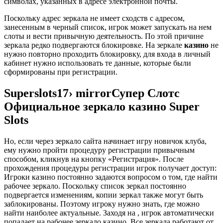
символах, указанных в адресе электронной почты.
Поскольку адрес зеркала не имеет сходств с адресом,
занесенным в черный список, игрок может запускать на нем
слоты и вести привычную деятельность. По этой причине
зеркала редко подвергаются блокировке. На зеркале
казино
не
нужно повторно проходить блокировку, для входа в личный
кабинет нужно использовать те данные, которые были
сформированы при регистрации.
Superslots17› mirrorСупер Слотс
Официальное зеркало казино Super
Slots
Но, если через зеркало сайта начинает игру новичок клуба,
ему нужно пройти процедуру регистрации привычным
способом, кликнув на кнопку «Регистрация». После
прохождения процедуры регистрации игрок получает доступ:
Игроки казино постоянно задаются вопросом о том, где найти
рабочее зеркало. Поскольку список зеркал постоянно
подвергается изменениям, копии зеркал также могут быть
заблокированы. Поэтому игроку нужно знать, где можно
найти наиболее актуальные. Заходя на , игрок автоматически
попадает на рабочее зеркало казино. Все зеркала работают от