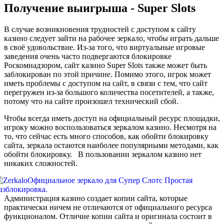
Получение выигрыша - Super Slots
В случае возникновения трудностей с доступом к сайту
казино следует зайти на рабочее зеркало, чтобы играть дальше
в своё удовольствие. Из-за того, что виртуальные игровые
заведения очень часто подвергаются блокировке
Роскомнадзором, сайт казино Super Slots также может быть
заблокирован по этой причине. Помимо этого, игрок может
иметь проблемы с доступом на сайт, в связи с тем, что сайт
перегружен из-за большого количества посетителей, а также,
потому что на сайте произошел технический сбой.
Чтобы всегда иметь доступ на официальный ресурс площадки,
игроку можно воспользоваться зеркалом казино. Несмотря на
то, что сейчас есть много способов, как обойти блокировку
сайта, зеркала остаются наиболее популярными методами, как
обойти блокировку. В пользовании зеркалом казино нет
никаких сложностей.
Администрация казино создает копии сайта, которые
практически ничем не отличаются от официального ресурса
функционалом. Отличие копии сайта и оригинала состоит в