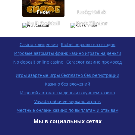
Гном
Lucky Drink
Fruit Cocktail
Rock Climber
Casino x лицензия
Riobet зеркало на сегодня
Игровые автоматы франк казино играть на деньги
No deposit online casino
Сегаслот казино промокод
Игры азартные игры бесплатно без регистрации
Казино без вложений
Игровой автомат на деньги в лучшем казино
Vavada рабочее зеркало играть
Честные онлайн казино по выплатам и отзывам
Мы в социальных сетях