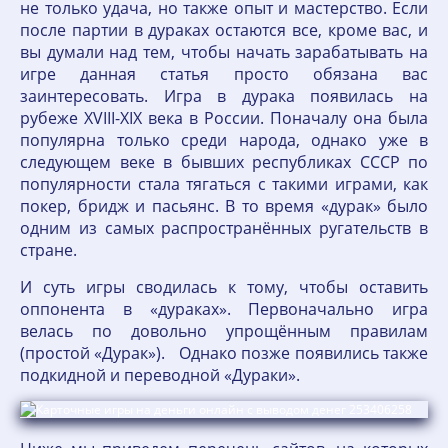
не только удача, но также опыт и мастерство. Если
после партии в дураках остаются все, кроме вас, и
вы думали над тем, чтобы начать зарабатывать на
игре данная статья просто обязана вас
заинтересовать. Игра в дурака появилась на
рубеже XVIII-XIX века в России. Поначалу она была
популярна только среди народа, однако уже в
следующем веке в бывших республиках СССР по
популярности стала тягаться с такими играми, как
покер, бридж и пасьянс. В то время «дурак» было
одним из самых распространённых ругательств в
стране.
И суть игры сводилась к тому, чтобы оставить
оппонента в «дураках». Первоначально игра
велась по довольно упрощённым правилам
(простой «Дурак»). Однако позже появились также
подкидной и переводной «Дураки».