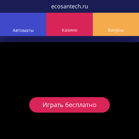
ecosantech.ru
Казино
Бонусы
Автоматы
Играть бесплатно