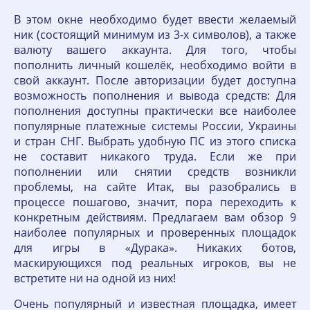
В этом окне необходимо будет ввести желаемый
ник (состоящий минимум из 3-х символов), а также
валюту вашего аккаунта. Для того, чтобы
пополнить личный кошелёк, необходимо войти в
свой аккаунт. После авторизации будет доступна
возможность пополнения и вывода средств: Для
пополнения доступны практически все наиболее
популярные платежные системы России, Украины
и стран СНГ. Выбрать удобную ПС из этого списка
не составит никакого труда. Если же при
пополнении или снятии средств возникли
проблемы, на сайте Итак, вы разобрались в
процессе пошагово, значит, пора переходить к
конкретным действиям. Предлагаем вам обзор 9
наиболее популярных и проверенных площадок
для игры в «Дурака». Никаких ботов,
маскирующихся под реальных игроков, вы не
встретите ни на одной из них!
Очень популярный и известная площадка, имеет