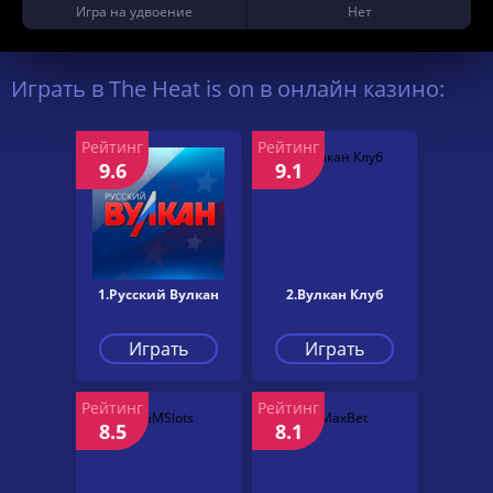
Игра на удвоение
Нет
Играть в The Heat is on в онлайн казино:
Рейтинг
Рейтинг
9.6
9.1
1.Русский Вулкан
2.Вулкан Клуб
Играть
Играть
Рейтинг
Рейтинг
8.5
8.1