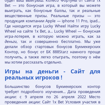
будет ваш выигрыш. Колесо Фортуны от сайта 1x
Bet — это бонусная игра, в который вы можете
выиграть, как бонусные баллы, так и реальные
вещественные призы. Реальные призы — это
продукция компании Apple — iphone 11 Pro, ipad...
Где находится игра Lucky Wheel Найти игру Lucky
Wheel на сайте 1x Bet, а... Lucky Wheel — бонусная
игра-лотерея, в которую можно играть, как за
деньги
, так и совершенно бесплатно. Мы уже
делали обзор стартовых бонусов Букмекерских
Контор, но бонус от БК 888Starz намного проще
получить, а также легко отыграть, поэтому о нём
мы хотим рассказать отдельно.
Игры на деньги - Сайт для
реальных игроков !
Большинство бонусов Букмекерских контор
требует подробного изучения... Дата проведения
акции: с 9 апреля по 26 апреля 2022 Место
проведения акции: Сайт 1x Bet Условия участия в