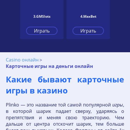
3.GMSlots
4.MaxBet
Играть
Играть
Casino онлайн
Карточные игры на деньги онлайн
Какие бывают карточные
игры в казино
Plinko — это название той самой популярной
игры
,
в которой шарик падает сверху, ударяясь о
препятствия и меняя свою траекторию. Чем
дальше от центра отскочит шарик, тем больше