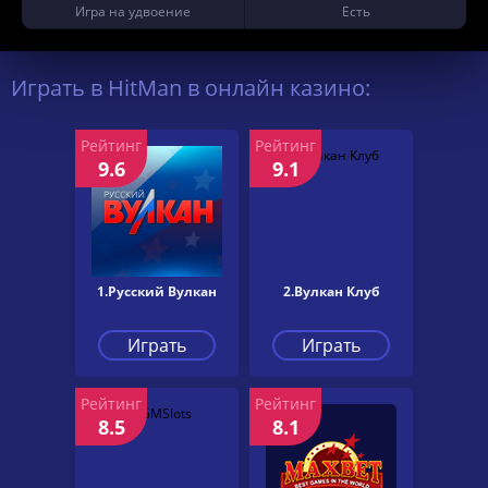
Игра на удвоение
Есть
Играть в HitMan в онлайн казино:
Рейтинг
Рейтинг
9.6
9.1
1.Русский Вулкан
2.Вулкан Клуб
Играть
Играть
Рейтинг
Рейтинг
8.5
8.1