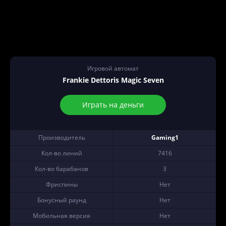
Игровой автомат
Frankie Dettoris Magic Seven
Играть на деньги
Производитель
Gaming1
Кол-во линий
7416
Кол-во барабанов
3
Фриспины
Нет
Бонусный раунд
Нет
Мобильная версия
Нет