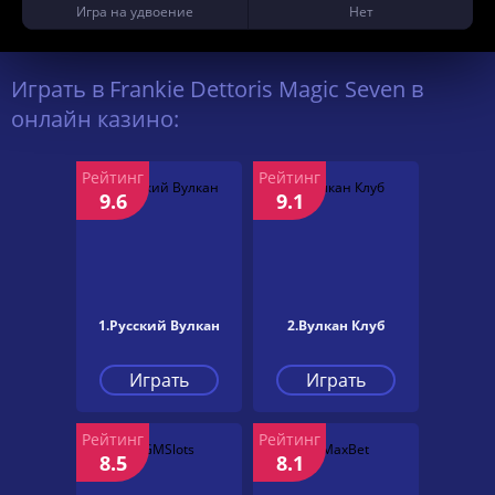
Игра на удвоение
Нет
Играть в Frankie Dettoris Magic Seven в
онлайн казино:
Рейтинг
Рейтинг
9.6
9.1
1.Русский Вулкан
2.Вулкан Клуб
Играть
Играть
Рейтинг
Рейтинг
8.5
8.1