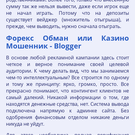
сумму так же нельзя вывести, даже если игрок еще
не начал играть. Потому что на депозиты
существует вейджер (множитель отыгрыша), и
прежде, чем выводить, нужно сначала отыграть.
Форекс Обман или Казино
Мошенник - Blogger
В основе любой рекламной кампании здесь стоит
четкое и верное понимание своей целевой
аудитории. К чему делать вид, что мы занимаемся
чем-то интеллектуальным? Все строится по одному
и тому же принципу: ярко, громко, просто. Все
прекрасно понимают, что контингент клиентов не
самый далекий. Никакой информации о том, где
находятся денежные средства, нет. Система вывода
подключена напрямую к админке сайта. Без
одобрения финансовым отделом никакие деньги
никуда не уйдут.