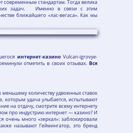
ют современным стандартам. Тогда велика
своих задач. Именно в связи с этим
естве ближайшего «лас-вегаса». Как мы
вшегося
интернет
-
казино
Vulcan-igrovye-
реминули отметить в своих отзывах.
Вся
 к меньшему количеству удвоенных ставок
ие, которым удача улыбается, испытывают
ие на отдачу, смотрите всему интернету
елом про индустрию интернет — казино? И
ся очень много «зеркал»: заблокировали
также называют Геймингатор, это бренд