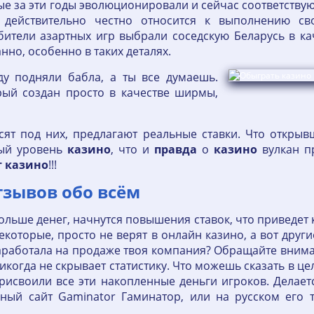
рые за эти годы эволюционировали и сейчас соответству
но действительно честно относится к выполнению 
тели азартных игр выбрали соседскую Беларусь в кач
нно, особенно в таких деталях.
ду подняли бабла, а ты все думаешь.
орый создан просто в качестве ширмы,
сят под них, предлагают реальные ставки. Что откры
вый уровень
казино
, что и
правда
о
казино
вулкан п
т
казино
!!!
тзывов обо всём
льше денег, начнутся повышения ставок, что приведет
екоторые, просто не верят в онлайн казино, а вот друг
аработала на продаже твоя компания? Обращайте вниман
икогда не скрывает статистику. Что можешь сказать в ц
рисвоили все эти накопленные деньги игроков. Делает
ный сайт Gaminator Гаминатор, или на русском его 