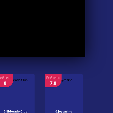
Рейтинг
Рейтинг
8
7.8
5.Eldorado Club
6.Joycasino