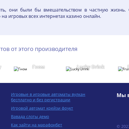
ть, они были бы вмешательством в частную жизнь. 
 на игровых всех интернетах казино онлайн.
тов от этого производителя
y
Гном
Lucky Drink
Игровые в игровые автоматы вулкан
Мы в
бесплатно и без регистрации
Игровой автомат крейзи фрукт
Вавада слоты демо
Как зайти на марафонбет
© 2023