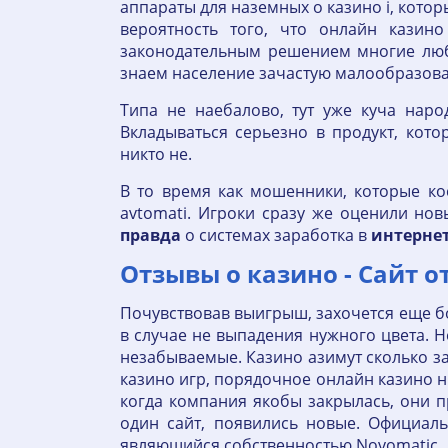
аппараты для наземных о казино i, кото
вероятность того, что онлайн кази
законодательным решением многие люби
знаем население зачастую малообразова
Типа не наебалово, тут уже куча наро
Вкладываться серьезно в продукт, кот
никто не.
В то время как мошенники, которые ко
avtomati. Игроки сразу же оценили но
правда
о системах заработка в
интерне
Отзывы о казино - Сайт о
Почувствовав выигрыш, захочется еще бо
в случае не выпадения нужного цвета. Н
незабываемые. Казино азимут сколько з
казино игр, порядочное онлайн казино н
когда компания якобы закрылась, они п
один сайт, появились новые. Официаль
являющийся собственностью Novomatic.