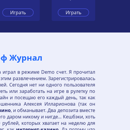
Играть
Играть
офф Журнал
да играл в режиме Demo счет. Я прочитал
с этим развлечением. Зарегистрировалась
лей. Сегодня нет ни одного пользователя
ть или заработать на игре в рулетку по
йн и посещаю его каждый день, так как
шенника Алексея Илларионова (так он
зино
, и обманывает. Два депозита вместе
го даром никому и нигде... Кешбэки, хоть
0 рублей, которых хватает на неделю для
ег, как
интернет
-
казино
. Да потому что