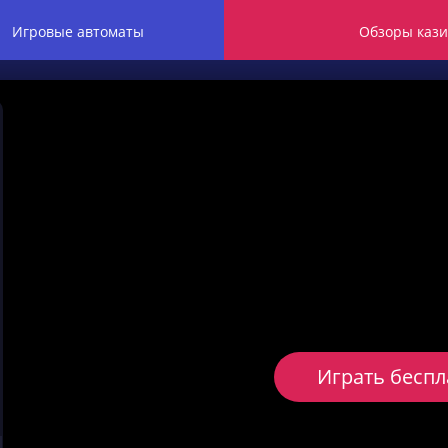
Игровые автоматы
Обзоры каз
Играть беспл