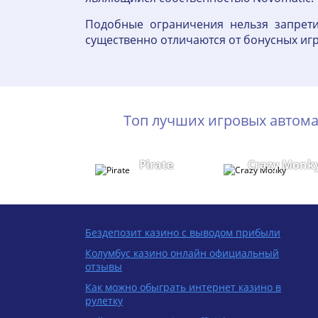
Подобные ограничения нельзя запрети
существенно отличаются от бонусных игр
Топ лучших игровых автома
Pirate
Crazy Monk
Бездепозит казино с выводом прибыли
Колумбус казино онлайн официальный
отзывы
Как можно обыграть интернет казино в
рулетку