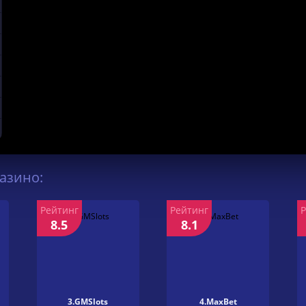
казино:
Рейтинг
Рейтинг
8.5
8.1
3.GMSlots
4.MaxBet