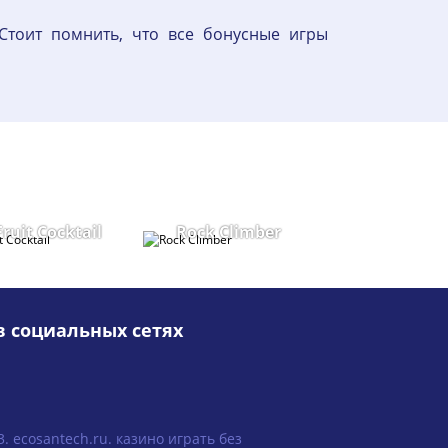
Стоит помнить, что все бонусные игры
Fruit Cocktail
Rock Climber
 социальных сетях
. ecosantech.ru. казино играть без