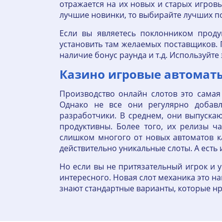
отражается на их новых и старых игров
лучшие новинки, то выбирайте лучших пост
Если вы являетесь поклонником проду
установить там желаемых поставщиков. П
наличие бонус раунда и т.д. Используйте
Казино игровые автоматы
Производство онлайн слотов это самая 
Однако не все они регулярно добав
разработчики. В среднем, они выпускаю
продуктивны. Более того, их релизы ч
слишком многого от новых автоматов к
действительно уникальные слоты. А есть
Но если вы не притязательный игрок и у
интересного. Новая слот механика это н
знают стандартные варианты, которые нр