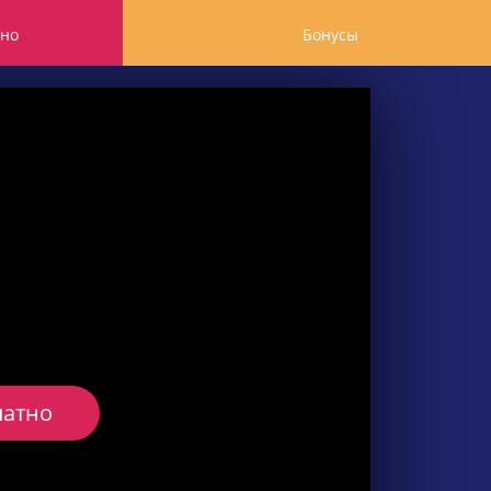
ино
Бонусы
латно