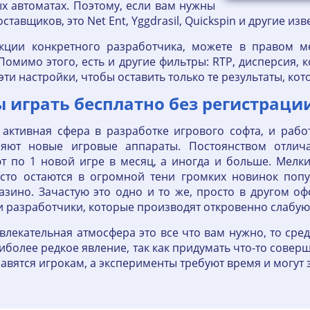
ых автоматах. Поэтому, если вам нужны
авщиков, это Net Ent, Yggdrasil, Quickspin и другие изв
кции конкретного разработчика, можете в правом 
омимо этого, есть и другие фильтры: RTP, дисперсия, 
 эти настройки, чтобы оставить только те результаты, к
 играть бесплатно без регистраци
активная сфера в разработке игрового софта, и рабо
ляют новые игровые аппараты. Постоянством отлич
т по 1 новой игре в месяц, а иногда и больше. Мелк
асто остаются в огромной тени громких новинок поп
азино. Зачастую это одно и то же, просто в другом 
 и разработчики, которые производят откровенно слабу
влекательная атмосфера это все что вам нужно, то ср
аиболее редкое явление, так как придумать что-то совер
авятся игрокам, а эксперименты требуют время и могут