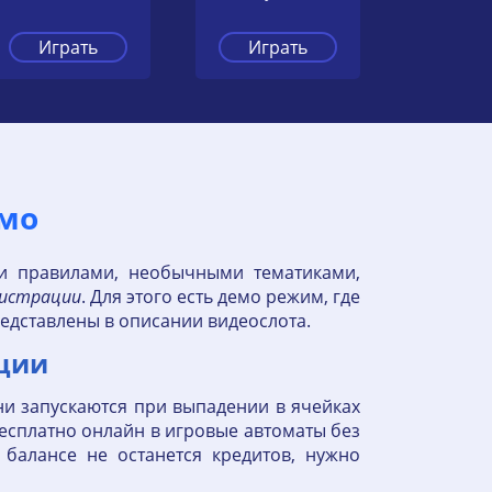
Играть
Играть
емо
ми правилами, необычными тематиками,
гистрации
. Для этого есть демо режим, где
едставлены в описании видеослота.
ации
Они запускаются при выпадении в ячейках
есплатно онлайн в игровые автоматы без
балансе не останется кредитов, нужно