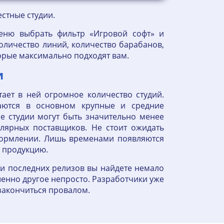
естные студии.
меню выбрать фильтр «Игровой софт» и
количество линий, количество барабанов,
оторые максимально подходят вам.
и
тает в ней огромное количество студий.
аются в основном крупные и средние
ие студии могут быть значительно менее
улярных поставщиков. Не стоит ожидать
оформлении. Лишь временами появляются
ю продукцию.
еди последних релизов вы найдете немало
шенно другое непросто. Разработчики уже
 закончиться провалом.