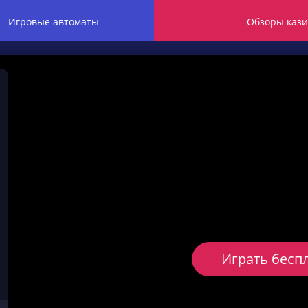
Игровые автоматы
Обзоры каз
Играть бесп