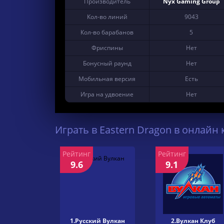
Производитель
Nyx Gaming Group
Кол-во линий
9043
Кол-во барабанов
5
Фриспины
Нет
Бонусный раунд
Нет
Мобильная версия
Есть
Игра на удвоение
Нет
Играть в Eastern Dragon в онлайн 
Рейтинг
Рейтинг
9.6
9.1
1.Русский Вулкан
2.Вулкан Клуб