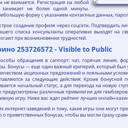
и не взимается. Регистрация на любой
 занимает не более одной минуты.
ебольшую форму с указанием контактных данных, парол
строе создание профиля через соцсети. Подтвердить ли
шего списка консультанты оперативно выходят на св
огают при возникновении трудностей.
но 253726572 - Visible to Public
особы обращения в саппорт: чат, горячая линия, фо
ры. Бонусы — еще один важный критерий, который был 
личеством акционных предложений и лояльными услови
тавляются за следующие действия: Кроме бонусной п
вается начальный статус, а для перехода на новую ст
мы предусмотрены различные привилегии для гемблеров
ивную игру. Ниже вас ждет рейтинг лучших онлайн-казин
 интернет-заведений и тому, какие игры они могут пре
 приветственных бонусах, чтобы вы могли сразу сравн