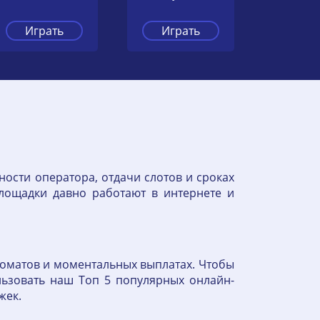
Играть
Играть
ности оператора, отдачи слотов и сроках
лощадки давно работают в интернете и
томатов и моментальных выплатах. Чтобы
льзовать наш Топ 5 популярных онлайн-
жек.