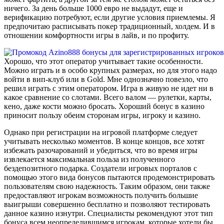
ничего. За день больше 1000 евро не выдадут, еще и
верификацию потребуют, если другие условия приемлемы. Я
предпочитаю расписывать покер традиционный, холдем. И в
отношении комфортности игры в лайв, и по профиту.
Хорошо, что этот оператор учитывает такие особенности.
Можно играть и в особо крупных размерах, но для этого надо
войти в вип-клуб или в Gold. Мне однозначно повезло, что
решил играть с этим оператором. Игра в живую не идет ни в
какое сравнение со слотами. Всего валом — рулетки, карты,
кено, даже кости можно бросать. Хороший бонус в казино
приносит пользу обеим сторонам игры, игроку и казино.
Однако при регистрации на игровой платформе следует
учитывать несколько моментов. В конце концов, все хотят
избежать разочарований и убедиться, что во время игры
извлекается максимальная польза из полученного
бездепозитного подарка. Создатели игровых порталов с
помощью этого вида бонусов пытаются продемонстрировать
пользователям свою надежность. Таким образом, они также
предоставляют игрокам возможность получить большие
выигрыши совершенно бесплатно и позволяют тестировать
данное казино изнутри. Специалисты рекомендуют этот тип
бонуса всем неопределившимся игрокам, которые хотели бы