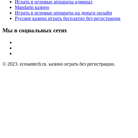
Играть в игровые аппараты адмирал
Mandarin казино
Играть в игровые аппараты на деньги онлайн
Русское казино играть бесплатно без регистрации
Мы в социальных сетях
© 2023. ecosantech.ru. казино играть без регистрации.