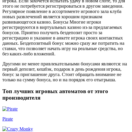
игрока. Если захочется испытать удачу в новом слоте, то для
этого не потребуется регистрироваться в другом заведении.
Регулярное появление в ассортименте игрового зала клуба
новых развлечений является хорошим признаком
развивающегося казино. Бонусы Многие игроки
регистрируются в виртуальных казино из-за предлагаемых
бонусов. Приятно получить бездепозит просто за
регистрацию и указание в анкете игрока своих контактных
данных. Бездепозитный бонус можно сразу же потратить на
ставки, что позволяет начать игру на реальные средства, но
без каких-либо вложений.
Другими не менее привлекательными бонусами являются: на
первый депозит, кешбэк, подарок в день рождения игрока,
бонус за приглашение друга. Стоит обращать внимание не
только на сумму бонуса, но и на порядок его отыгрыша.
Топ лучших игровых автоматов от этого
производителя
Pirate