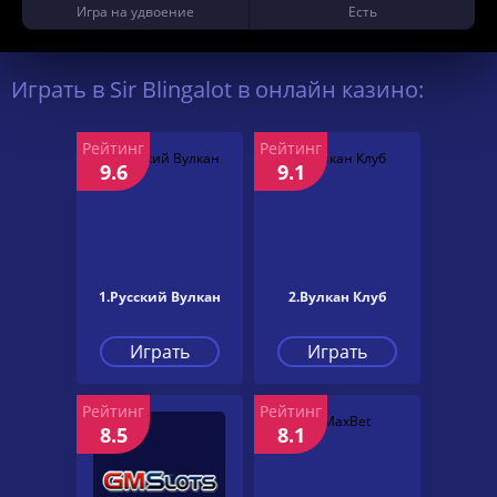
Игра на удвоение
Есть
Играть в Sir Blingalot в онлайн казино:
Рейтинг
Рейтинг
9.6
9.1
1.Русский Вулкан
2.Вулкан Клуб
Играть
Играть
Рейтинг
Рейтинг
8.5
8.1