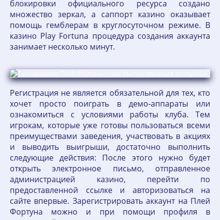
блокировки официального ресурса создано
множество зеркал, а саппорт казино оказывает
помощь гемблерам в круглосуточном режиме. В
казино Play Fortuna процедура создания аккаунта
занимает несколько минут.
Регистрация не является обязательной для тех, кто
хочет просто поиграть в демо-аппараты или
ознакомиться с условиями работы клуба. Тем
игрокам, которые уже готовы пользоваться всеми
преимуществами заведения, участвовать в акциях
и выводить выигрыши, достаточно выполнить
следующие действия: После этого нужно будет
открыть электронное письмо, отправленное
администрацией казино, перейти по
предоставленной ссылке и авторизоваться на
сайте впервые. Зарегистрировать аккаунт на Плей
Фортуна можно и при помощи профиля в