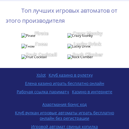
Топ лучших игровых автоматов от
этого производителя
Pirate
Crazy Monky
Гном
Lucky Drink
Fruit Cocktail
Rock Climber
Xslot
Клуб казино в рулетку
Елена казино играть бесплатно онлайн
Рабочая ссылка париматч
Казино в интернете
Азартмания бонус код
Клуб вулкан игровые автоматы играть бесплатно
онлайн без регистрации
Игровой автомат свинья копилка