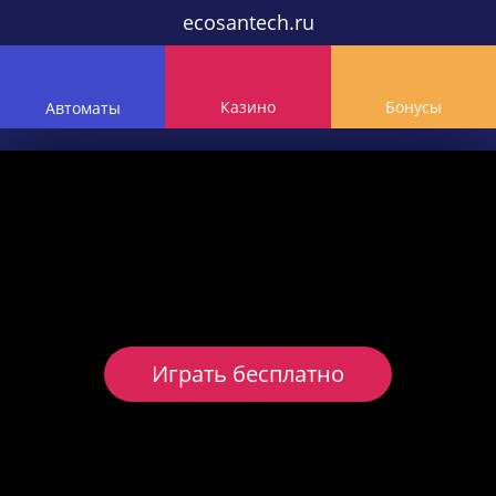
ecosantech.ru
Казино
Бонусы
Автоматы
Играть бесплатно