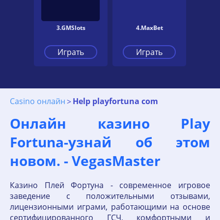
3.GMSlots
4.MaxBet
Играть
Играть
Casino онлайн
Help playfortuna com
Онлайн казино Play
Fortuna-узнай об этом
новом. - VegasMaster
Казино Плей Фортуна - современное игровое
заведение с положительными отзывами,
лицензионными играми, работающими на основе
сертифицированного ГСЧ, комфортными и