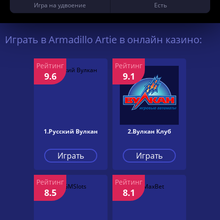
Игра на удвоение
Есть
Играть в Armadillo Artie в онлайн казино:
Рейтинг
Рейтинг
9.6
9.1
1.Русский Вулкан
2.Вулкан Клуб
Играть
Играть
Рейтинг
Рейтинг
8.5
8.1