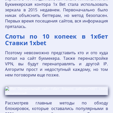
Букмекерская контора 1x Bet стала использовать
зеркала в 2015 недавнем. Первоначально было
никак объяснить беттерам, но метод безопасен.
Первых время посещения сайтов, вся информация
пряталась.
Слоты по 10 копеек в 1хбет
Ставки 1xbet
Поэтому невозможно представить кто и ото куда
попал на сайт букмекера. Также перенастройке
VPN, вы будут перенаправлять и другой IP.
Алгоритм прост и недоступный каждому, но том
нем поговорим еще позже.
Рассмотрев главные методы по обходу
блокировок, которые оставались популярными в