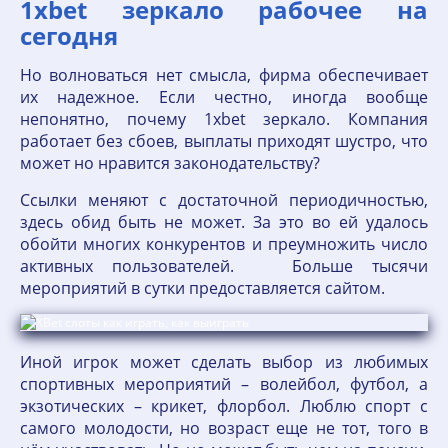
1xbet зеркало рабочее на
сегодня
Но волноваться нет смысла, фирма обеспечивает
их надежное. Если честно, иногда вообще
непонятно, почему 1xbet зеркало. Компания
работает без сбоев, выплаты приходят шустро, что
может но нравится законодательству?
Ссылки меняют с достаточной периодичностью,
здесь обид быть не может. За это во ей удалось
обойти многих конкурентов и преумножить число
активных пользователей. Больше тысячи
мероприятий в сутки предоставляется сайтом.
Иной игрок может сделать выбор из любимых
спортивных мероприятий – волейбол, футбол, а
экзотических – крикет, флорбол. Люблю спорт с
самого молодости, но возраст еще не тот, того в