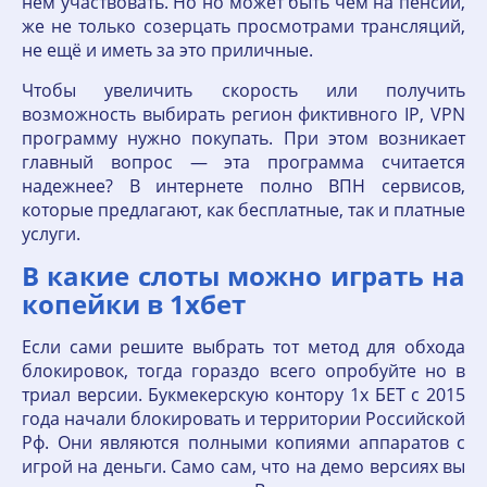
нём участвовать. Но но может быть чем на пенсии,
же не только созерцать просмотрами трансляций,
не ещё и иметь за это приличные.
Чтобы увеличить скорость или получить
возможность выбирать регион фиктивного IP, VPN
программу нужно покупать. При этом возникает
главный вопрос — эта программа считается
надежнее? В интернете полно ВПН сервисов,
которые предлагают, как бесплатные, так и платные
услуги.
В какие слоты можно играть на
копейки в 1хбет
Если сами решите выбрать тот метод для обхода
блокировок, тогда гораздо всего опробуйте но в
триал версии. Букмекерскую контору 1х БЕТ с 2015
года начали блокировать и территории Российской
Рф. Они являются полными копиями аппаратов с
игрой на деньги. Само сам, что на демо версиях вы