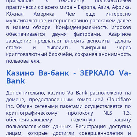
приглашает к гемблингу пользователей
практически со всего мира – Европа, Азия, Африка,
Южная Америка. Чем еще интересно
мультивалютное интернет казино расскажем далее
в нашем обзоре. Конфиденциальность игроков
обеспечивается двумя факторами. Азартное
заведение предлагает вносить депозиты, делать
ставки и выводить выигрыши через
криптовалютный блокчейн, сохраняя анонимность
пользователя.
Казино Ва-банк - ЗЕРКАЛО Va-
Bank
Дополнительно, казино Va Bank расположено на
домене, предоставленным компанией Cloudflare
Inc. Обмен сетевыми пакетами осуществляется по
криптографическому протоколу NLS 1.3,
обеспечивающему надежную защиту
пользовательских данных. Регистрация доступна
лицам, которые достигли совершеннолетия и