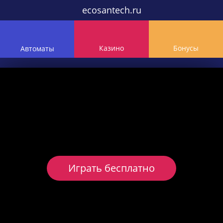
ecosantech.ru
Казино
Бонусы
Автоматы
Играть бесплатно