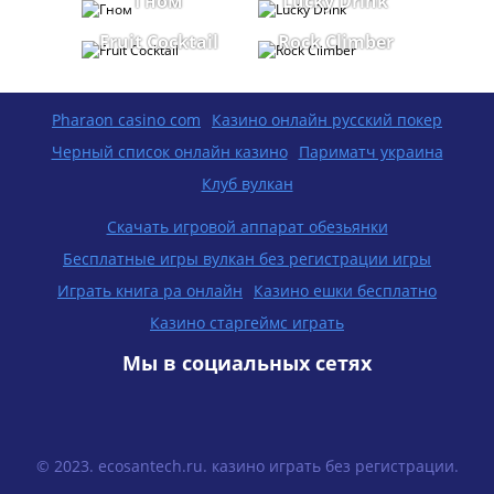
Гном
Lucky Drink
Fruit Cocktail
Rock Climber
Pharaon casino com
Казино онлайн русский покер
Черный список онлайн казино
Париматч украина
Клуб вулкан
Скачать игровой аппарат обезьянки
Бесплатные игры вулкан без регистрации игры
Играть книга ра онлайн
Казино ешки бесплатно
Казино старгеймс играть
Мы в социальных сетях
© 2023. ecosantech.ru. казино играть без регистрации.