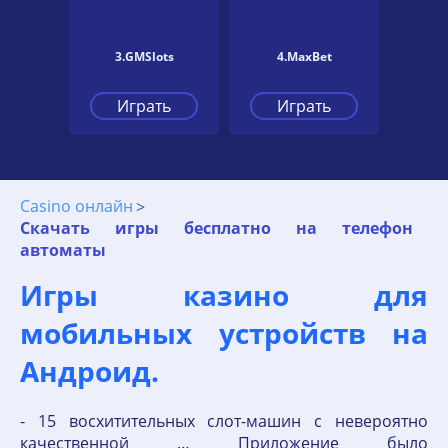
3.GMSlots
4.MaxBet
Играть
Играть
Casino онлайн
Скачать игры бесплатно на телефон
автоматы
Игры казино для
мобильных устройств на
Андроид.
- 15 восхитительных слот-машин с невероятно
качественной … Приложение было