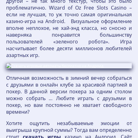
другой – не так много текстур, чтобы это было
проблематично. Wizard of Oz Free Slots Casino –
если не лучшая, то уж точно самая оригинальная
казино-игра на Android. Визуальное оформление
вполне неплохое, не хай-энд класса, но сносно и
наверняка понравится большинству
пользователей «зеленого робота». Игра
насчитывает более десяти миллионов любителей
азартных игр.
Отличная возможность в зимний вечер собраться
с друзьями в онлайн клубе за красивой партией в
покер. В данной версии покера за одним столом
можно собрать … Любите играть с друзьями в
покер, но вам постоянно не хватает свободного
времени?
Хотите ощутить незабываемые эмоции от
выигрыша крупной суммы? Тогда вам определенно
стоит
скачать
игры
казино на Андроид. Сайт