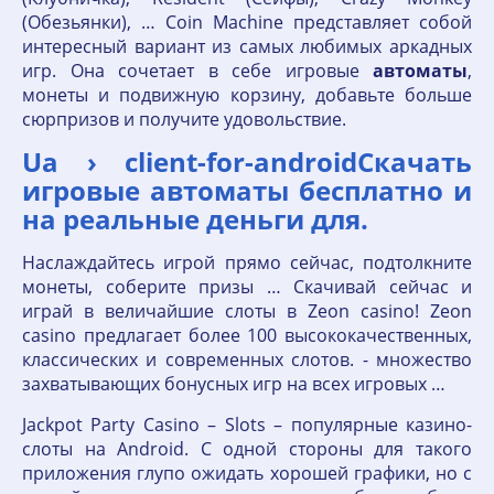
(Обезьянки), … Coin Machine представляет собой
интересный вариант из самых любимых аркадных
игр. Она сочетает в себе игровые
автоматы
,
монеты и подвижную корзину, добавьте больше
сюрпризов и получите удовольствие.
Ua › client-for-androidСкачать
игровые автоматы бесплатно и
на реальные деньги для.
Наслаждайтесь игрой прямо сейчас, подтолкните
монеты, соберите призы … Скачивай сейчас и
играй в величайшие слоты в Zeon casino! Zeon
casino предлагает более 100 высококачественных,
классических и современных слотов. - множество
захватывающих бонусных игр на всех игровых …
Jackpot Party Casino – Slots – популярные казино-
слоты на Android. С одной стороны для такого
приложения глупо ожидать хорошей графики, но с