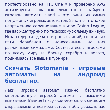
протестировано на HTC One X и проверено AVG
антивирусом - опасных элементов не найдено.
Игровой автомат Island – это один из самых
популярных игровых автоматов. Узнайте, что такое
напряженное соревнование в игре Casino League,
где вас ждет турнир по техасскому холдему вживую.
Игра содержит девять игровых линий, состоит из
пяти барабанов с нанесенными на них
различными символами. Состязайтесь с игроками
по всему миру за бронзу, серебро и золото,
поднимаясь все выше в турнире.
Скачать Slotomania - игровые
автоматы на андроид
бесплатно.
Лаки игровой автомат казино бесплатно
многострочную игровой автомат с высокими
выплатами. Казино Lucky содержит много мини-игр
открываемые и возможностей, чтобы держать вас