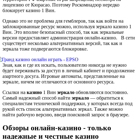
лицензию от Кюрасао. Поэтому Роскомнадзор нередко
блокирует казино 1 Вин.
Однако это не проблема для гемблеров, так как войти на
заблокированные ресурс можно, используя зеркало казино 1
Вин. Это вполне безопасный способ, так как зеркальные
версии предоставляет администрация онлайн-казино. В сети
существует несколько альтернативных версий, так как и
зеркала тоже подвергаются блокировке.
Зная, как и где их искать, пользователю никогда не нужно
будет переживать за доступ в личный кабинет и продолжение
азартного досуга. Игровые автоматы, представленные на
зеркале, ничем не отличаются от основного ресурса.
Ссылки на
казино
1 Вин
зеркало
обновляются постоянно.
Самый надежный способ найти
зеркало
— обратиться к
специалистам технической поддержки, у которых всегда под
рукой есть список альтернативных зеркал. Также можно
найти рабочую версию, введя поисковой запрос в браузере.
Обзоры онлайн-казино - только
надежные и честные казино