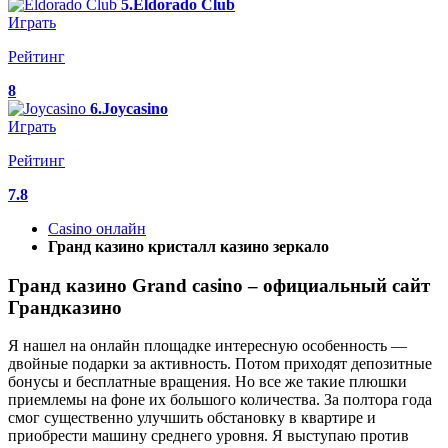
5.Eldorado Club
Играть
Рейтинг
8
6.Joycasino
Играть
Рейтинг
7.8
Casino онлайн
Гранд казино кристалл казино зеркало
Гранд казино Grand casino – официальный сайт
Грандказино
Я нашел на онлайн площадке интересную особенность —
двойные подарки за активность. Потом приходят депозитные
бонусы и бесплатные вращения. Но все же такие плюшки
приемлемы на фоне их большого количества. За полтора года
смог существенно улучшить обстановку в квартире и
приобрести машину среднего уровня. Я выступаю против