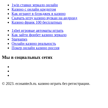
1win ставки зеркало онлайн
Казино с онлайн кредитом
Как играют в блэкджек в казино
Скачать игру казино вулкан на андроид
Казино франк 100 бесплатных
1xbet игровые автоматы играть
Как зайти фонбет казино зеркало
Stargames
Онлайн казино реальность
Покер онлайн казино россия
Мы в социальных сетях
© 2023. ecosantech.ru. казино играть без регистрации.