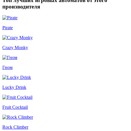
Топ лучших игровых автоматов от этого
производителя
Pirate
Crazy Monky
Гном
Lucky Drink
Fruit Cocktail
Rock Climber