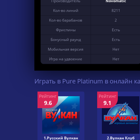
Производитель
Novomatic
Кол-во линий
8211
Кол-во барабанов
2
Фриспины
Есть
Бонусный раунд
Есть
Мобильная версия
Нет
Игра на удвоение
Нет
Играть в Pure Platinum в онлайн к
Рейтинг
Рейтинг
9.6
9.1
1.Русский Вулкан
2.Вулкан Клуб