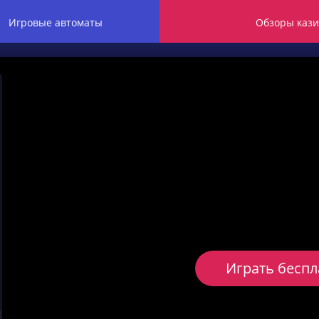
Игровые автоматы
Обзоры каз
Играть беспл