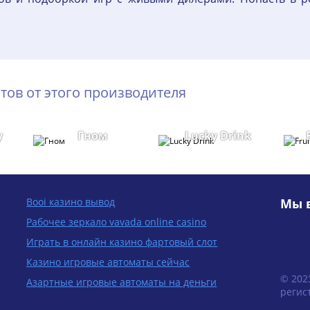
тов от этого производителя
y
Гном
Lucky Drink
Booi казино вывод
Мы в
Рабочее зеркало vavada online casino
Играть в онлайн казино фартовый слот
Казино игровые автоматы сейчас
© 2023
Азартные игровые автоматы на деньги
регис