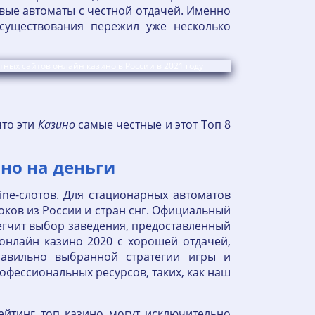
вые автоматы с честной отдачей. Именно
 существования пережил уже несколько
что эти
Казино
самые честные и этот Топ 8
но на деньги
ine-слотов. Для стационарных автоматов
оков из России и стран снг. Официальный
легчит выбор заведения, предоставленный
 онлайн казино 2020 с хорошей отдачей,
равильно выбранной стратегии игры и
офессиональных ресурсов, таких, как наш
йтинг топ казино могут исключительно