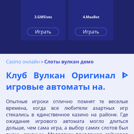
3.GMSlots
4.MaxBet
Играть
Играть
Casino онлайн
Слоты вулкан демо
Клуб Вулкан Оригинал ᐈ
игровые автоматы на.
Опытные игроки отлично помнят те веселые
времена, когда все любители азартных игр
стекались в единственное казино на районе. Где
ожидание игрового автомата могло длиться
дольше, чем сама игра, а выбор самих слотов был