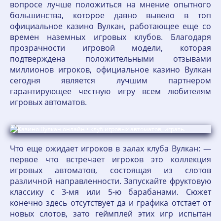
вопросе лучше положиться на мнение опытного
большинства, которое давно вывело в топ
официальное казино Вулкан, работающее еще со
времен наземных игровых клубов. Благодаря
прозрачности игровой модели, которая
подтверждена положительными отзывами
миллионов игроков, официальное казино Вулкан
сегодня является лучшим партнером
гарантирующее честную игру всем любителям
игровых автоматов.
Что еще ожидает игроков в залах клуба Вулкан: —
первое что встречает игроков это коллекция
игровых автоматов, состоящая из слотов
различной направленности. Запускайте фруктовую
классику с 3-мя или 5-ю барабанами. Сюжет
конечно здесь отсутствует да и графика отстает от
новых слотов, зато геймплей этих игр испытан