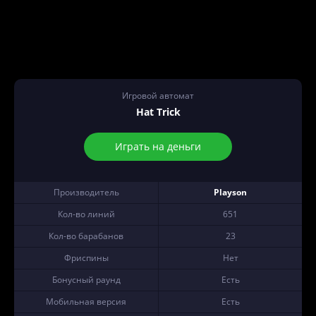
Игровой автомат
Hat Trick
Играть на деньги
Производитель
Playson
Кол-во линий
651
Кол-во барабанов
23
Фриспины
Нет
Бонусный раунд
Есть
Мобильная версия
Есть