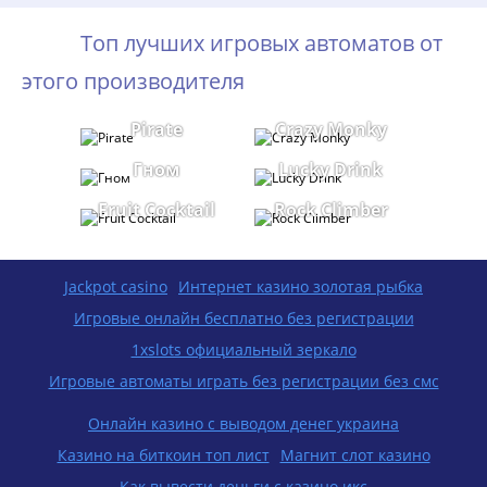
Топ лучших игровых автоматов от
этого производителя
Pirate
Crazy Monky
Гном
Lucky Drink
Fruit Cocktail
Rock Climber
Jackpot casino
Интернет казино золотая рыбка
Игровые онлайн бесплатно без регистрации
1xslots официальный зеркало
Игровые автоматы играть без регистрации без смс
Онлайн казино с выводом денег украина
Казино на биткоин топ лист
Магнит слот казино
Как вывести деньги с казино икс