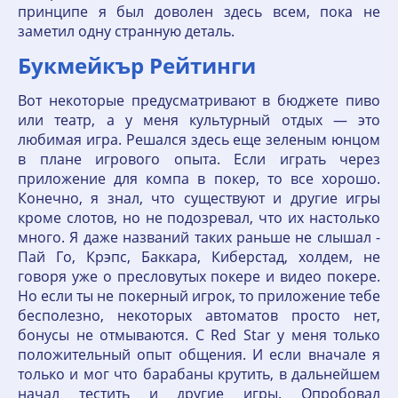
принципе я был доволен здесь всем, пока не
заметил одну странную деталь.
Букмейкър Рейтинги
Вот некоторые предусматривают в бюджете пиво
или театр, а у меня культурный отдых — это
любимая игра. Решался здесь еще зеленым юнцом
в плане игрового опыта. Если играть через
приложение для компа в покер, то все хорошо.
Конечно, я знал, что существуют и другие игры
кроме слотов, но не подозревал, что их настолько
много. Я даже названий таких раньше не слышал -
Пай Го, Крэпс, Баккара, Киберстад, холдем, не
говоря уже о пресловутых покере и видео покере.
Но если ты не покерный игрок, то приложение тебе
бесполезно, некоторых автоматов просто нет,
бонусы не отмываются. С Red Star у меня только
положительный опыт общения. И если вначале я
только и мог что барабаны крутить, в дальнейшем
начал тестить и другие игры. Опробовал