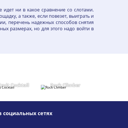
 идет ни в какое сравнение со слотами.
щадку, а также, если повезет, выиграть и
сии, перечень надежных способов снятия
ных размерах, но для этого надо войти в
Fruit Cocktail
Rock Climber
 социальных сетях