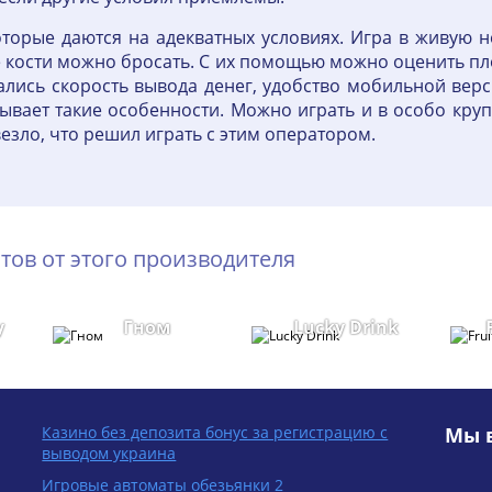
торые даются на адекватных условиях. Игра в живую не
е кости можно бросать. С их помощью можно оценить пло
ались скорость вывода денег, удобство мобильной вер
тывает такие особенности. Можно играть и в особо круп
езло, что решил играть с этим оператором.
тов от этого производителя
y
Гном
Lucky Drink
Казино без депозита бонус за регистрацию с
Мы в
выводом украина
Игровые автоматы обезьянки 2