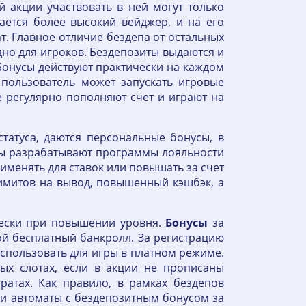
 акции участвовать в ней могут только
ается более высокий вейджер, и на его
т. Главное отличие бездепа от остальных
дно для игроков. Бездепозиты выдаются и
Бонусы действуют практически на каждом
 пользователь может запускать игровые
е регулярно пополняют счет и играют на
статуса, даются персональные бонусы, в
ры разрабатывают программы лояльности
именять для ставок или повышать за счет
лимитов на вывод, повышенный кэшбэк, а
чески при повышении уровня.
Бонусы
за
ой бесплатный банкролл. За регистрацию
использовать для игры в платном режиме.
ых слотах, если в акции не прописаны
ратах. Как правило, в рамках бездепов
ли автоматы с бездепозитным бонусом за