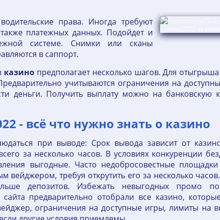
 водительские права. Иногда требуют
 также платежных данных. Подойдет и
ежной системе. Снимки или сканы
авляются в саппорт.
в
казино
предполагает несколько шагов. Для отыгрыша
 Предварительно учитываются ограничения на доступны
сти деньги. Получить выплату можно на банковскую к
2 - всё что нужно знать о казино
людаться при выводе: Срок вывода зависит от казино
всего за несколько часов. В условиях конкуренции бе
авления выгодные. Часто недобросовестные площад
м вейджером, требуя открутить его за несколько часов.
ольше депозитов. Избежать невыгодных промо по
ы сайта предварительно отобрали все казино, которы
вейджер, ограничения на доступные игры, лимиты на в
 если другие условия приемлемы.