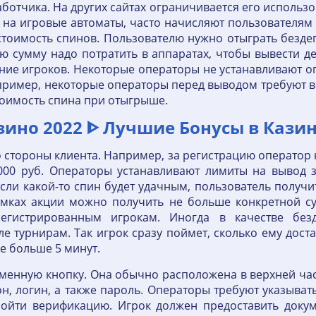
ботчика. На других сайтах ограничивается его использова
на игровые автоматы, часто начисляют пользователям 
 стоимость спинов. Пользователю нужно отыграть безд
ю сумму надо потратить в аппаратах, чтобы вывести д
ние игроков. Некоторые операторы не устанавливают 
апример, некоторые операторы перед выводом требуют в
оимость спина при отыгрыше.
ино 2022 ᐈ Лучшие Бонусы в Казин
стороны клиента. Например, за регистрацию оператор 
 000 руб. Операторы устанавливают лимиты на вывод 
 Если какой-то спин будет удачным, пользователь получ
амках акции можно получить не больше конкретной с
егистрированным игрокам. Иногда в качестве безд
 турнирам. Так игрок сразу поймет, сколько ему доста
е больше 5 минут.
менную кнопку. Она обычно расположена в верхней ча
он, логин, а также пароль. Операторы требуют указыва
ойти верификацию. Игрок должен предоставить докум