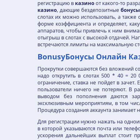
регистрацию в
казино
от какого-то разра
казино
, дающие бездепозитные
бонусы
слотах их можно использовать, а также
форме коэффициента и определяет, каку
аппаратов, чтобы привлечь к ним внима
отыгрыш в слотах с высокой отдачей. Н
встречаются лимиты на максимальную ст
BonusyБонусы Онлайн Каз
Прокрутки совершаются без вложений со 
надо открутить в слотах 500 * 40 = 20
ограничение, ставка не пойдет в зачет.
пользователи ничего не потеряют. В р
выводом без пополнения даются зар
эксклюзивным мероприятиям, в том числе
Процедура создания аккаунта занимает н
Для регистрации нужно нажать на однои
в которой указываются почта или телеф
ускорения дальнейших выплат стоит пр