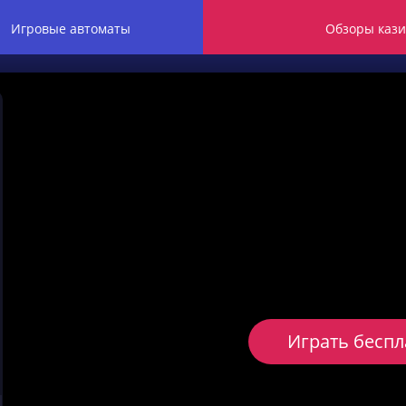
Игровые автоматы
Обзоры каз
Играть беспл