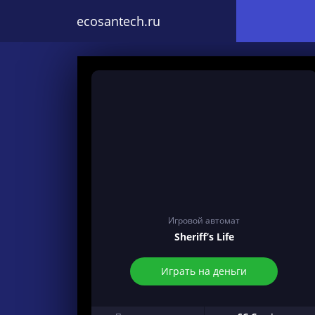
ecosantech.ru
Игровой автомат
Sheriff’s Life
Играть на деньги