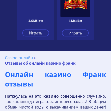
3.GMSlots
4.MaxBet
Играть
Играть
Casino онлайн
Отзывы об онлайн казино франк
Онлайн казино Франк
отзывы
Наткнулась на это
казино
совершенно случайно,
так как иногда играю, заинтересовалась! В общем
обман чистой воды с выкачиванием ваших денег!