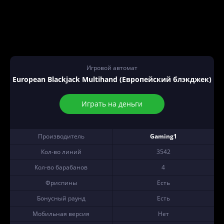
Игровой автомат
European Blackjack Multihand (Европейский блэкджек)
Играть на деньги
Производитель
Gaming1
Кол-во линий
3542
Кол-во барабанов
4
Фриспины
Есть
Бонусный раунд
Есть
Мобильная версия
Нет