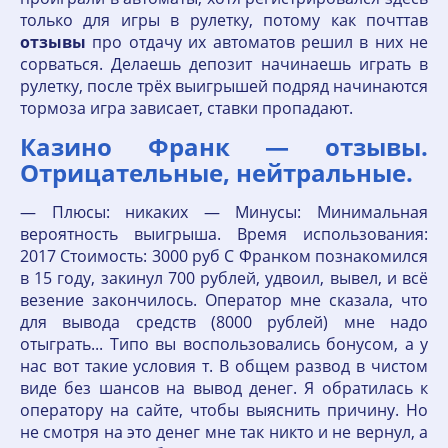
только для игры в рулетку, потому как почттав
отзывы
про отдачу их автоматов решил в них не
сорваться. Делаешь депозит начинаешь играть в
рулетку, после трёх выигрышей подряд начинаются
тормоза игра зависает, ставки пропадают.
Казино Франк — отзывы.
Отрицательные, нейтральные.
— Плюсы: никаких — Минусы: Минимальная
вероятность выигрыша. Время использования:
2017 Стоимость: 3000 руб С Франком познакомился
в 15 году, закинул 700 рублей, удвоил, вывел, и всё
везение закончилось. Оператор мне сказала, что
для вывода средств (8000 рублей) мне надо
отыграть... Типо вы воспользовались бонусом, а у
нас вот такие условия т. В общем развод в чистом
виде без шансов на вывод денег. Я обратилась к
оператору на сайте, чтобы выяснить причину. Но
не смотря на это денег мне так никто и не вернул, а