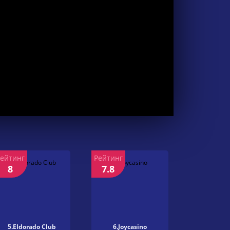
Рейтинг
Рейтинг
8
7.8
5.Eldorado Club
6.Joycasino