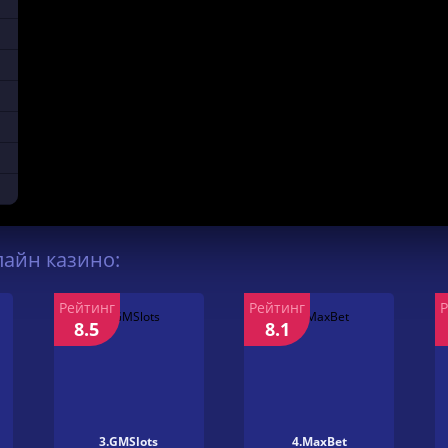
нлайн казино:
Рейтинг
Рейтинг
8.5
8.1
3.GMSlots
4.MaxBet