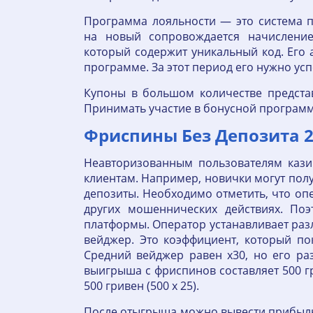
Программа лояльности — это система 
на новый сопровождается начислени
который содержит уникальный код. Его 
программе. За этот период его нужно усп
Купоны в большом количестве представ
Принимать участие в бонусной программ
Фриспины Без Депозита 2
Неавторизованным пользователям кази
клиентам. Например, новички могут полу
депозиты. Необходимо отметить, что опе
других мошеннических действиях. Поэ
платформы. Оператор устанавливает раз
вейджер. Это коэффициент, который по
Средний вейджер равен х30, но его ра
выигрыша с фриспинов составляет 500 гр
500 гривен (500 х 25).
После отыгрыша можно вывести прибыль