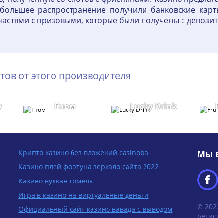
ибольшее распространение получили банковские карт
частями с призовыми, которые были получены с депозит
тов от этого производителя
y
Гном
Lucky Drink
Крипто казино без вложений casinoba
Мы в
Казино плей фортуна зеркало сайта 2022
Казино вулкан гомель
Игра в казино на виртуальные деньги
© 2023
Официальный сайт казино вавада с выводом
регис