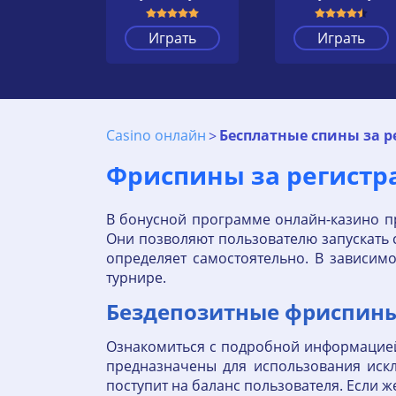
Играть
Играть
Casino онлайн
Бесплатные спины за р
Фриспины за регистра
В бонусной программе онлайн-казино 
Они позволяют пользователю запускать 
определяет самостоятельно. В зависимо
турнире.
Бездепозитные фриспины
Ознакомиться с подробной информацией
предназначены для использования искл
поступит на баланс пользователя. Если ж