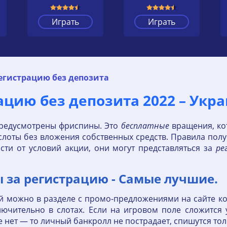
Играть
Играть
егистрацию без депозита
цию без депозита 2022 – Укр
предусмотрены фриспины. Это
бесплатные
вращения, ко
слоты без вложения собственных средств. Правила пол
сти от условий акции, они могут представляться за
ре
 за регистрацию - Самые лучшие.
 можно в разделе с промо-предложениями на сайте ко
ючительно в слотах. Если на игровом поле сложится
е нет — то личный банкролл не пострадает, спишутся то