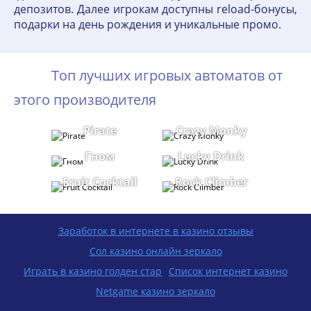
депозитов. Далее игрокам доступны reload-бонусы,
подарки на день рождения и уникальные промо.
Топ лучших игровых автоматов от
этого производителя
Pirate
Crazy Monky
Гном
Lucky Drink
Fruit Cocktail
Rock Climber
Заработок в интернете в казино отзывы
Сол казино онлайн зеркало
Играть в казино голден стар
Список интернет казино
Netgame казино зеркало