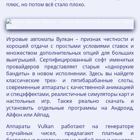
плюс, но потом всё стало плохо.
Игровые автоматы Вулкан – признак честности и
хорошей отдачи с простыми условиями ставок и
множеством дополнительных опций для больших
выигрышей. Сертифицированный софт именитых
провайдеров представляет старые «однорукие
бандиты» в новом исполнении. Здесь вы найдете
классические трех- и пятибарабанные слоты,
современные аппараты с качественной анимацией
и спецэффектами, реалистичные симуляторы карт и
настольных игр. Также реально скачать и
установить отдельные программы на Андроид,
Айфон или Айпад.
Аппараты Vulkan работают на генераторе
случайных чисел, предлагают платные и