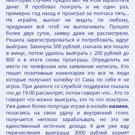
некоторых случаях предлогают на этом заработать
денег. Я пробовал поиграть и не один раз,
примерно год назад я проиграл за полчаса пять...
Не играйте, выплат не видать по любому,
придумают всё чтоб не выплачивать. Прошло
более двух суток, заявку даже не рассмотрели.
Решила зарегистрироваться и попробовать, вдруг
выйграю. Закинула 500 рублей, сначала все пошло
в минус, потом удалось выйграть с 200 рублей до
800 и в итоге снова проигрыш. Определить их
место по телефонам или заявление написать. Кто
пишет позитивные коментарии это все те люди
которые получают копейку от Сама по себе я не
игрок. При диалоге со службой поддержки сказала
что до 19-00 рассмотрят, потом говорят что... Кто то
говорит что можно выиграть, кто то что лохотрон.
Уже давно более полугода играю в онлайн
казино
,
полагаясь на свою удачу и внутренний голос
получается неплохо зарабатывать но это не
единственный источник дохода. 4 дня уже жду
перечисления выиграша 3000 рублей кормят