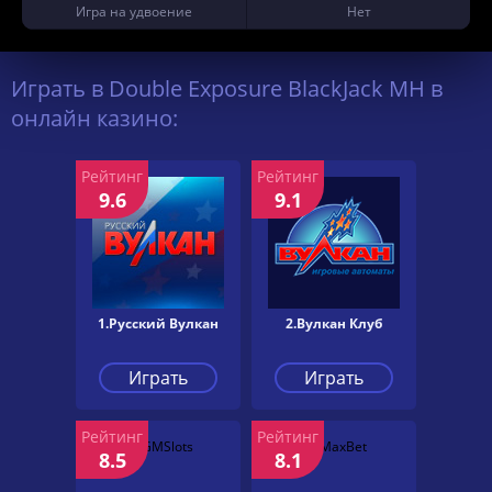
Игра на удвоение
Нет
Играть в Double Exposure BlackJack MH в
онлайн казино:
Рейтинг
Рейтинг
9.6
9.1
1.Русский Вулкан
2.Вулкан Клуб
Играть
Играть
Рейтинг
Рейтинг
8.5
8.1