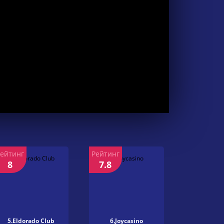
Рейтинг
Рейтинг
8
7.8
5.Eldorado Club
6.Joycasino