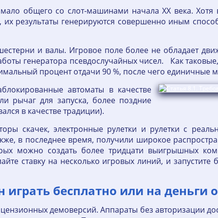
мало общего со слот-машинами начала XX века. Хотя 
, их результаты генерируются совершенно иным спосо
шестерни и валы. Игровое поле более не обладает дви
аботы генератора псевдослучайных чисел. Как таковые,
имальный процент отдачи 90 %, после чего единичные 
заблокированные автоматы в качестве
ли рычаг для запуска, более поздние
ался в качестве традиции).
торы скачек, электронные рулетки и рулетки с реал
кже, в последнее время, получили широкое распростр
оторых можно создать более тридцати выигрышных ко
лайте ставку на несколько игровых линий, и запустит
 играть бесплатно или на деньги 
ицензионных демоверсий. Аппараты без авторизации дос