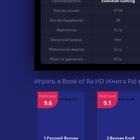
Производитель
Evolution Gaming
Кол-во линий
6756
Кол-во барабанов
28
Фриспины
Есть
Бонусный раунд
Нет
Мобильная версия
Есть
Игра на удвоение
Есть
Играть в Book of Ra HD (Книга Ра)
Рейтинг
Рейтинг
9.6
9.1
1.Русский Вулкан
2.Вулкан Клуб