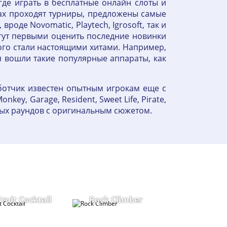
где играть в бесплатные онлайн слоты и
тах проходят турниры, предложены самые
оде Novomatic, Playtech, Igrosoft, так и
гут первыми оценить последние новинки
рого стали настоящими хитами. Например,
ля вошли такие популярные аппараты, как
ботчик известен опытным игрокам еще с
nkey, Garage, Resident, Sweet Life, Pirate,
ных раундов с оригинальным сюжетом.
Fruit Cocktail
Rock Climber