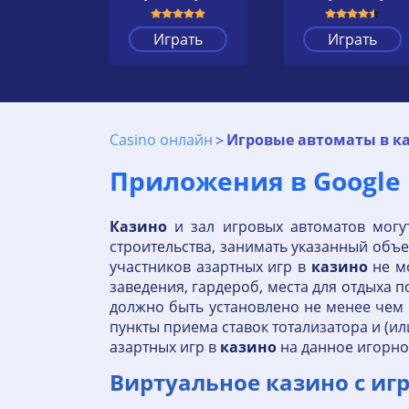
Играть
Играть
Casino онлайн
Игровые автоматы в к
Приложения в Google 
Казино
и зал игровых автоматов могут
строительства, занимать указанный объ
участников азартных игр в
казино
не мо
заведения, гардероб, места для отдыха п
должно быть установлено не менее чем 
пункты приема ставок тотализатора и (и
азартных игр в
казино
на данное игорно
Виртуальное казино с и