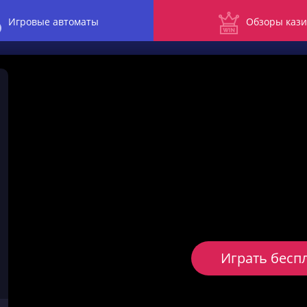
Игровые автоматы
Обзоры каз
Играть бесп