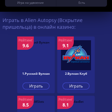
Игра на удвоение
Есть
Играть в Alien Autopsy (Вскрытие
пришельца) в онлайн казино:
Рейтинг
Рейтинг
9.6
9.1
1.Русский Вулкан
2.Вулкан Клуб
Играть
Играть
Рейтинг
Рейтинг
8.5
8.1