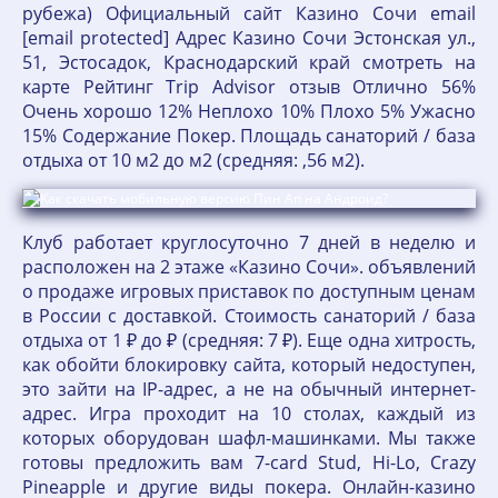
рубежа) Официальный сайт Казино Сочи email
[email protected] Адрес Казино Сочи Эстонская ул.,
51, Эстосадок, Краснодарский край смотреть на
карте Рейтинг Trip Advisor отзыв Отлично 56%
Очень хорошо 12% Неплохо 10% Плохо 5% Ужасно
15% Содержание Покер. Площадь санаторий / база
отдыха от 10 м2 до м2 (средняя: ,56 м2).
Клуб работает круглосуточно 7 дней в неделю и
расположен на 2 этаже «Казино Сочи». объявлений
о продаже игровых приставок по доступным ценам
в России с доставкой. Стоимость санаторий / база
отдыха от 1 ₽ до ₽ (средняя: 7 ₽). Еще одна хитрость,
как обойти блокировку сайта, который недоступен,
это зайти на IP-адрес, а не на обычный интернет-
адрес. Игра проходит на 10 столах, каждый из
которых оборудован шафл-машинками. Мы также
готовы предложить вам 7-card Stud, Hi-Lo, Crazy
Pineapple и другие виды покера. Онлайн-казино