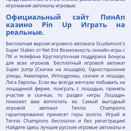
игромания автоматы игровые.
Официальный сайт ПинАп
казино Pin Up Играть на
реальные.
Бесплатная версия игрового автомата Scudamore's
Super Stakes от Net Ent Возможность онлайн игры с
ПК и телефона Круглосуточная поддержка Бонусы
для всех игроков. Бесплатный игровой автомат
Super Jump (Скачки на лошадях). Односторонние
улицы, Аквапарки, Ипподромы, скачки и лошади,
Лига Европы. Если вы всегда мечтали побывать на
лошадиной ферме, поиграть с лошадью, принять
участие в скачках, то раздел «игры Лошади»
поможет вам воплотить ее. Самый выгодный
игровой автомат Tennis Champions
гарантированно принесет горы золота. Играй в
Tennis Champions бесплатно и без регистрации!
Найдите здесь лучшие русские игровые автоматы и