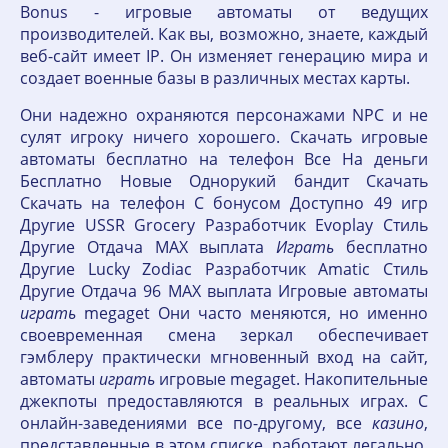
Bonus - игровые автоматы от ведущих
производителей. Как вы, возможно, знаете, каждый
веб-сайт имеет IP. Он изменяет генерацию мира и
создает военные базы в различных местах карты.
Они надежно охраняются персонажами NPC и не
сулят игроку ничего хорошего. Скачать игровые
автоматы бесплатно на телефон Все На деньги
Бесплатно Новые Однорукий бандит Скачать
Скачать на телефон C бонусом Доступно 49 игр
Другие USSR Grocery Разработчик Evoplay Стиль
Другие Отдача MAX выплата
Играть
бесплатно
Другие Lucky Zodiac Разработчик Amatic Стиль
Другие Отдача 96 MAX выплата Игровые автоматы
играть
megaget Они часто меняются, но именно
своевременная смена зеркал обеспечивает
гэмблеру практически мгновенный вход на сайт,
автоматы
играть
игровые megaget. Накопительные
джекпоты предоставляются в реальных играх. С
онлайн-заведениями все по-другому, все
казино
,
представленные в этом списке, работают легально,