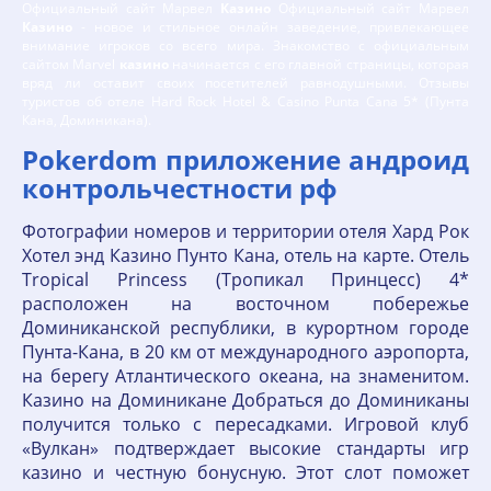
Официальный сайт Марвел
Казино
Официальный сайт Марвел
Казино
- новое и стильное онлайн заведение, привлекающее
внимание игроков со всего мира. Знакомство с официальным
сайтом Marvel
казино
начинается с его главной страницы, которая
вряд ли оставит своих посетителей равнодушными. Отзывы
туристов об отеле Hard Rock Hotel & Casino Punta Cana 5* (Пунта
Кана, Доминикана).
Pokerdom приложение андроид
контрольчестности рф
Фотографии номеров и территории отеля Хард Рок
Хотел энд Казино Пунто Кана, отель на карте. Отель
Tropical Princess (Тропикал Принцесс) 4*
расположен на восточном побережье
Доминиканской республики, в курортном городе
Пунта-Кана, в 20 км от международного аэропорта,
на берегу Атлантического океана, на знаменитом.
Казино на Доминикане Добраться до Доминиканы
получится только с пересадками. Игровой клуб
«Вулкан» подтверждает высокие стандарты игр
казино и честную бонусную. Этот слот поможет