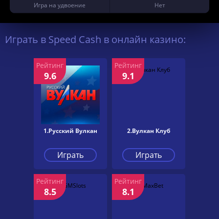
Игра на удвоение
Нет
Играть в Speed Cash в онлайн казино:
Рейтинг
Рейтинг
9.6
9.1
1.Русский Вулкан
2.Вулкан Клуб
Играть
Играть
Рейтинг
Рейтинг
8.5
8.1