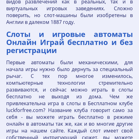
видов развлечений как в реальных, так и в
виртуальных игровых заведениях. Сложно
поверить, но слот-машины были изобретены в
Англии в далеком 1887 году.
Слоты и игровые автоматы
Онлайн Играй бесплатно и без
регистрации
Первые автоматы были механическими, для
начала игры нужно было дернуть за специальный
рычаг. С тех пор многое изменилось,
компьютерные технологии стремительно
развиваются, и сейчас можно играть в слоты
бесплатно не выходя из дома. Чем же
привлекательна игра в слоты в Бесплатном клубе
luckforfree.com? Название клуба говорит само за
себя - вы можете играть бесплатно в режиме
онлайн в автоматы так же, как и во многие другие
игры на нашем сайте. Каждый слот имеет свой
собственный интригующий сюжет, вы можете