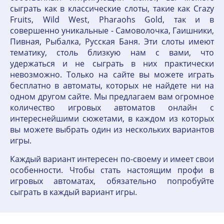
сыграть как в классические слоты, такие как Crazy
Fruits, Wild West, Pharaohs Gold, так и в
совершенно уникальные - Самоволочка, Гаишники,
Пивная, Рыбалка, Русская Баня. Эти слоты имеют
тематику, столь близкую нам с вами, что
удержаться и не сыграть в них практически
невозможно. Только на сайте вы можете играть
бесплатно в автоматы, которых не найдете ни на
одном другом сайте. Мы предлагаем вам огромное
количество игровых автоматов онлайн с
интереснейшими сюжетами, в каждом из которых
вы можете выбрать один из нескольких вариантов
игры.
Каждый вариант интересен по-своему и имеет свои
особенности. Чтобы стать настоящим профи в
игровых автоматах, обязательно попробуйте
сыграть в каждый вариант игры.