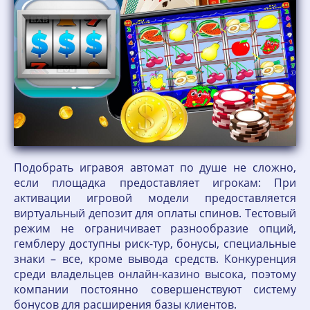
Подобрать игравоя автомат по душе не сложно,
если площадка предоставляет игрокам: При
активации игровой модели предоставляется
виртуальный депозит для оплаты спинов. Тестовый
режим не ограничивает разнообразие опций,
гемблеру доступны риск-тур, бонусы, специальные
знаки – все, кроме вывода средств. Конкуренция
среди владельцев онлайн-казино высока, поэтому
компании постоянно совершенствуют систему
бонусов для расширения базы клиентов.