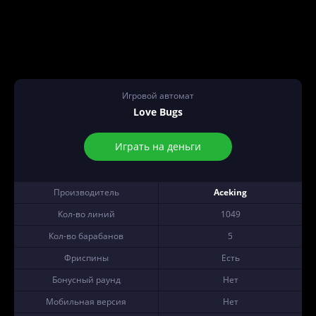
Игровой автомат
Love Bugs
Играть на деньги
Производитель
Aceking
Кол-во линий
1049
Кол-во барабанов
5
Фриспины
Есть
Бонусный раунд
Нет
Мобильная версия
Нет