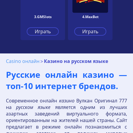
3.GMSlots
4.MaxBet
Играть
Играть
Casino онлайн
Казино на русском языке
Русские онлайн казино —
топ-10 интернет брендов.
Современное онлайн
казино
Вулкан Оригинал 777
на
русском
языке
является одним из лучших
азартных заведений виртуального формата,
ориентированным на жителей нашей страны. Сайт
предлагает в режиме онлайн познакомиться с