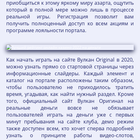
приобщиться к этому яркому миру азарта, ощутить
который в полной мере можно лишь в процессе
реальной игры. Регистрация позволит вам
получить полноценный доступ ко всем акциям и
программе лояльности портала.
Как начать играть на сайте Вулкан Original в 2020,
можно узнать прямо со стартовой страницы через
информационные слайдеры. Каждый элемент и
каталог на портале расположены таким образом,
чтобы пользователю не приходилось тратить
время, угадывая, как найти нужный раздел. Кроме
того, официальный сайт Вулкан Оригинал на
реальные деньги вовсе не обязывает
пользователей играть на деньги уже с первых
минут пребывания на сайте клуба, демо режим
также доступен всем, кто хочет сперва подробней
узнать о принципе работы видео-слотов,