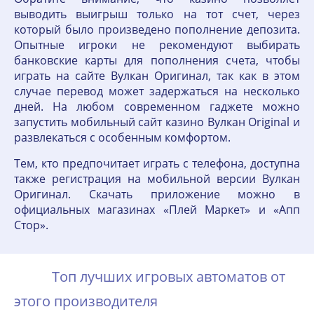
выводить выигрыш только на тот счет, через
который было произведено пополнение депозита.
Опытные игроки не рекомендуют выбирать
банковские карты для пополнения счета, чтобы
играть на сайте Вулкан Оригинал, так как в этом
случае перевод может задержаться на несколько
дней. На любом современном гаджете можно
запустить мобильный сайт казино Вулкан Original и
развлекаться с особенным комфортом.
Тем, кто предпочитает играть с телефона, доступна
также регистрация на мобильной версии Вулкан
Оригинал. Скачать приложение можно в
официальных магазинах «Плей Маркет» и «Апп
Стор».
Топ лучших игровых автоматов от
этого производителя