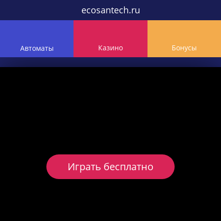
ecosantech.ru
Казино
Бонусы
Автоматы
Играть бесплатно