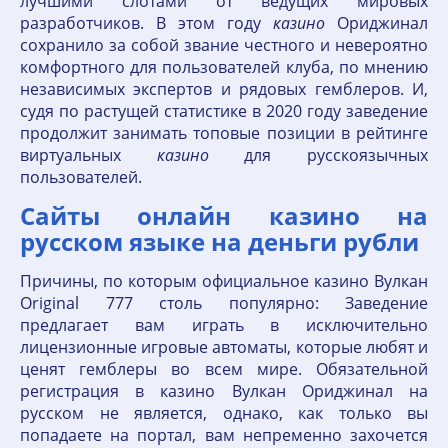
лучшими слотами от ведущих мировых
разработчиков. В этом году
казино
Ориджинал
сохранило за собой звание честного и невероятно
комфортного для пользователей клуба, по мнению
независимых экспертов и рядовых гемблеров. И,
судя по растущей статистике в 2020 году заведение
продолжит занимать топовые позиции в рейтинге
виртуальных
казино
для русскоязычных
пользователей.
Сайты онлайн казино на
русском языке на деньги рубли
Причины, по которым официальное казино Вулкан
Original 777 столь популярно: Заведение
предлагает вам играть в исключительно
лицензионные игровые автоматы, которые любят и
ценят гемблеры во всем мире. Обязательной
регистрация в казино Вулкан Ориджинал на
русском не является, однако, как только вы
попадаете на портал, вам непременно захочется