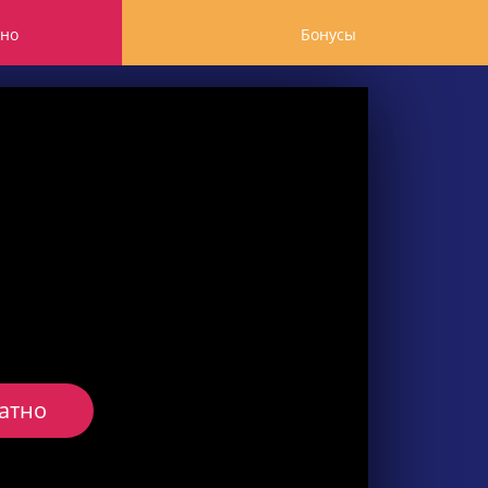
ино
Бонусы
атно