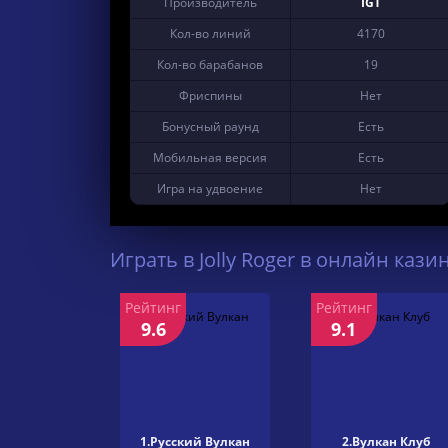
Производитель
IGT
Кол-во линий
4170
Кол-во барабанов
19
Фриспины
Нет
Бонусный раунд
Есть
Мобильная версия
Есть
Игра на удвоение
Нет
Играть в Jolly Roger в онлайн кази
Рейтинг
Рейтинг
9.6
9.1
1.Русский Вулкан
2.Вулкан Клуб