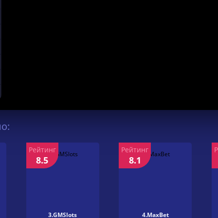
но:
Рейтинг
Рейтинг
8.5
8.1
3.GMSlots
4.MaxBet