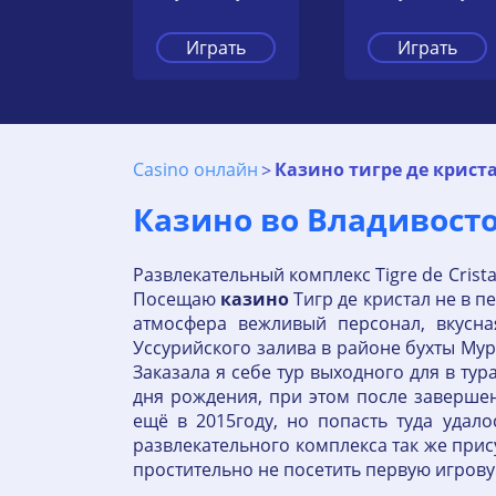
Играть
Играть
Casino онлайн
Казино тигре де крист
Казино во Владивосток
Развлекательный комплекс Tigre de Crist
Посещаю
казино
Тигр де кристал не в п
атмосфера вежливый персонал, вкусна
Уссурийского залива в районе бухты Мура
Заказала я себе тур выходного для в тур
дня рождения, при этом после заверш
ещё в 2015году, но попасть туда удал
развлекательного комплекса так же прис
простительно не посетить первую игрову