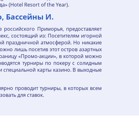
 (Hotel Resort of the Year).
, Бассейны И.
це российского Приморья, предоставляет
екс, состоящий из: Посетителям игорной
ой праздничной атмосферой. Но никакие
 можно лишь посетив этот остров азартных
траницу «Промо-акции», в которой можно
оводятся турниры по покеру с солидным
ли специальной карты казино. В выходные
лярно проводит турниры, в которых всем
овать для ставок.