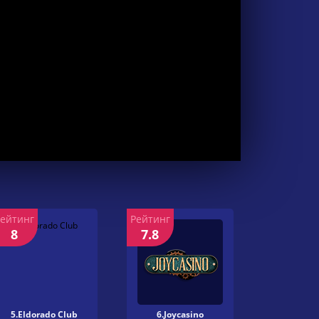
Рейтинг
Рейтинг
8
7.8
5.Eldorado Club
6.Joycasino