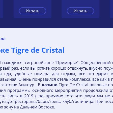
Играть
Играть
алл
е Tigre de Cristal
al находится в игровой зоне "Приморье". Общественный 
ервый раз, если вы хотите хорошо отдохнуть, вкусно поу
я еда, удобные номера для отдыха, все это дарит мн
вьиная. Очень понравился отель комплекса, все как в п
агентстве Авиатур . В
казино
Tigre De Cristal впервые 
ения программы основного мероприятия продолжили о
ость лишь в 2019 ( по причине того что люди мы не 
утсвует рестораны/бары/гольф клуб/гостиница. При по
ю зону на Дальнем Востоке.