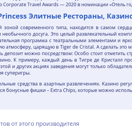
orporate Travel Awards — 2020 в номинации «Отель года»
rincess Элитные Рестораны, Казино
ной зоной современного типа, находится в самом серд
и необычного досуга. Это целый развлекательный компл
ательная программа с театральными элементами и ярк
ю атмосферу, царящую в Tiger de Cristal. А сделать это
ть депозит можно посредством: Особо стоит отметить с
зино. К примеру, каждый день в Тигре де Кристалл пр
той и других акциях заведения могут только обладате
я суперигры.
ельные средства в азартных развлечениях. Казино регу
 бонусные фишки – Extra Chips, которые можно использ
тов от этого производителя