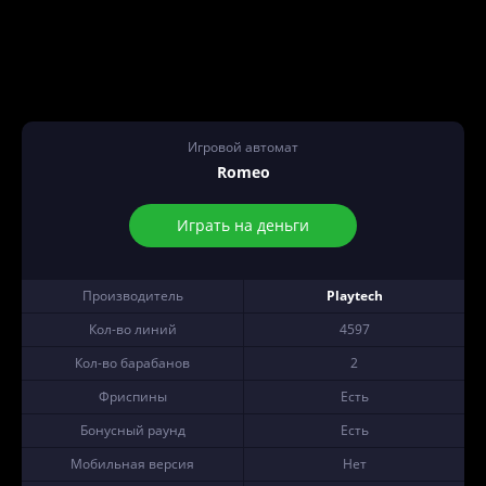
Игровой автомат
Romeo
Играть на деньги
Производитель
Playtech
Кол-во линий
4597
Кол-во барабанов
2
Фриспины
Есть
Бонусный раунд
Есть
Мобильная версия
Нет