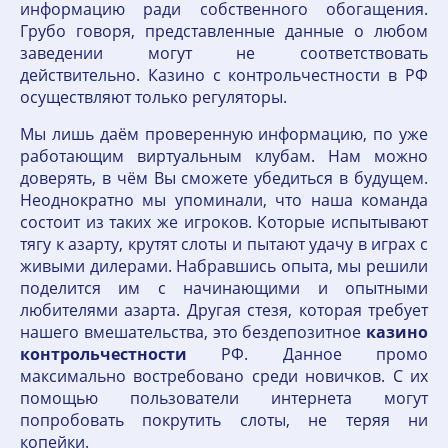
информацию ради собственного обогащения.
Грубо говоря, представленные данные о любом
заведении могут не соответствовать
действительно. Казино с контрольчестности в РФ
осуществляют только регуляторы.
Мы лишь даём проверенную информацию, по уже
работающим виртуальным клубам. Нам можно
доверять, в чём Вы сможете убедиться в будущем.
Неоднократно мы упоминали, что наша команда
состоит из таких же игроков. Которые испытывают
тягу к азарту, крутят слоты и пытают удачу в играх с
живыми дилерами. Набравшись опыта, мы решили
поделится им с начинающими и опытными
любителями азарта. Другая стезя, которая требует
нашего вмешательства, это бездепозитное
казино
контрольчестности
РФ. Данное промо
максимально востребовано среди новичков. С их
помощью пользователи интернета могут
попробовать покрутить слоты, не теряя ни
копейки.