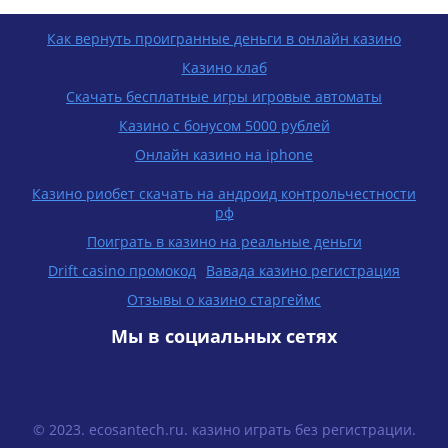
Как вернуть проигранные деньги в онлайн казино
Казино клаб
Скачать бесплатные игры игровые автоматы
Казино с бонусом 5000 рублей
Онлайн казино на iphone
Казино риобет скачать на андроид контрольчестности
рф
Поиграть в казино на реальные деньги
Drift casino промокод
Вавада казино регистрация
Отзывы о казино старгеймс
Мы в социальных сетях
© 2023. ecosantech.ru. казино играть без регистрации.