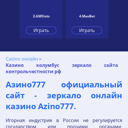
3.GMSlots
4.MaxBet
Играть
Играть
Casino онлайн
Казино колумбус зеркало сайта
контрольчестности рф
Азино777 официальный
сайт - зеркало онлайн
казино Azino777.
Игорная индустрия в России не регулируется
государством или прочими органами.