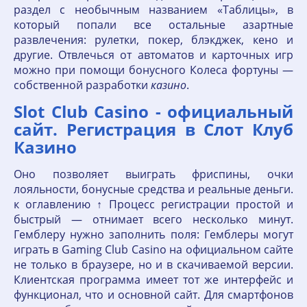
раздел с необычным названием «Таблицы», в
который попали все остальные азартные
развлечения: рулетки, покер, блэкджек, кено и
другие. Отвлечься от автоматов и карточных игр
можно при помощи бонусного Колеса фортуны —
собственной разработки
казино
.
Slot Club Casino - официальный
сайт. Регистрация в Слот Клуб
Казино
Оно позволяет выиграть фриспины, очки
лояльности, бонусные средства и реальные деньги.
к оглавлению ↑ Процесс регистрации простой и
быстрый — отнимает всего несколько минут.
Гемблеру нужно заполнить поля: Гемблеры могут
играть в Gaming Club Casino на официальном сайте
не только в браузере, но и в скачиваемой версии.
Клиентская программа имеет тот же интерфейс и
функционал, что и основной сайт. Для смартфонов