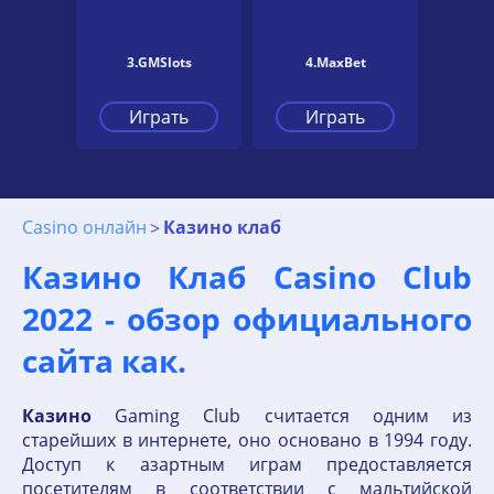
3.GMSlots
4.MaxBet
Играть
Играть
Casino онлайн
Казино клаб
Казино Клаб Casino Club
2022 - обзор официального
сайта как.
Казино
Gaming Club считается одним из
старейших в интернете, оно основано в 1994 году.
Доступ к азартным играм предоставляется
посетителям в соответствии с мальтийской