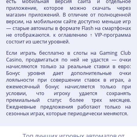
есть мобильная версия сайта и отдельное
приложение, которое можно скачать через
магазин приложений. В отличие от полноценной
версии, на мобильном сайте доступно меньше игр
— старые автоматы в формате Flash на смартфонах
не отображаются. к оглавлению ↑ VIP-программа
состоит из шести уровней.
Если играть бесплатно в слоты на Gaming Club
Casino, продвигаться по ней не удастся — очки
начисляются только за реальные ставки в евро:
Бонус уровня дает дополнительные очки
лояльности при совершении ставок в играх, а
ежемесячный бонус начисляется только при
условии, что игроку удается сохранять
премиальный статус более трех месяцев.
Ежедневные предложения работают только на
сезонных играх, которые периодически меняются.
Топ лучших игровых автоматов от