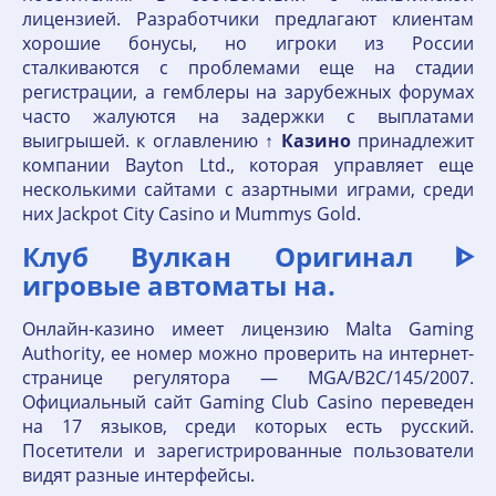
лицензией. Разработчики предлагают клиентам
хорошие бонусы, но игроки из России
сталкиваются с проблемами еще на стадии
регистрации, а гемблеры на зарубежных форумах
часто жалуются на задержки с выплатами
выигрышей. к оглавлению ↑
Казино
принадлежит
компании Bayton Ltd., которая управляет еще
несколькими сайтами с азартными играми, среди
них Jackpot City Casino и Mummys Gold.
Клуб Вулкан Оригинал ᐈ
игровые автоматы на.
Онлайн-казино имеет лицензию Malta Gaming
Authority, ее номер можно проверить на интернет-
странице регулятора — MGA/B2C/145/2007.
Официальный сайт Gaming Club Casino переведен
на 17 языков, среди которых есть русский.
Посетители и зарегистрированные пользователи
видят разные интерфейсы.