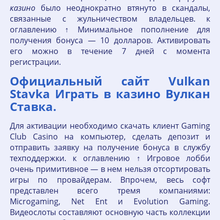
казино
было неоднократно втянуто в скандалы,
связанные с жульничеством владельцев. к
оглавлению ↑ Минимальное пополнение для
получения бонуса — 10 долларов. Активировать
его можно в течение 7 дней с момента
регистрации.
Официальный сайт Vulkan
Stavka Играть в казино Вулкан
Ставка.
Для активации необходимо скачать клиент Gaming
Club Casino на компьютер, сделать депозит и
отправить заявку на получение бонуса в службу
техподдержки. к оглавлению ↑ Игровое лобби
очень примитивное — в нем нельзя отсортировать
игры по провайдерам. Впрочем, весь софт
представлен всего тремя компаниями:
Microgaming, Net Ent и Evolution Gaming.
Видеослоты составляют основную часть коллекции