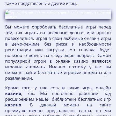
также представлены и другие игры.
Вы можете опробовать бесплатные игры перед
тем, как играть на реальные деньги, или просто
повеселиться, играя в свои любимые онлайн игры
в демо-режиме без риска и необходимости
регистрации или загрузки. Но сначала будет
полезно ответить на следующие вопросы: Самой
популярной игрой в онлайн казино являются
игровые автоматы Именно поэтому у нас вы
сможете найти бесплатные игровые автоматы для
развлечений.
Кроме того, у нас есть и такие игры онлайн
казино
, как: Мы постоянно работаем над
расширением нашей библиотеки бесплатных игр
казино
. В данный момент на сайте
преимущественно представлены слоты, но мы