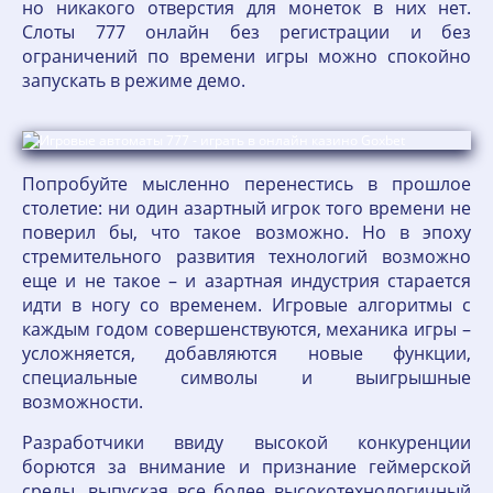
но никакого отверстия для монеток в них нет.
Слоты 777 онлайн без регистрации и без
ограничений по времени игры можно спокойно
запускать в режиме демо.
Попробуйте мысленно перенестись в прошлое
столетие: ни один азартный игрок того времени не
поверил бы, что такое возможно. Но в эпоху
стремительного развития технологий возможно
еще и не такое – и азартная индустрия старается
идти в ногу со временем. Игровые алгоритмы с
каждым годом совершенствуются, механика игры –
усложняется, добавляются новые функции,
специальные символы и выигрышные
возможности.
Разработчики ввиду высокой конкуренции
борются за внимание и признание геймерской
среды, выпуская все более высокотехнологичный