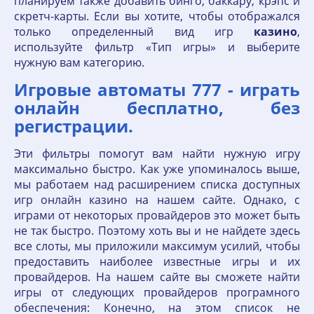
планируем также добавить бинго, баккару, крэпс и
скретч-карты. Если вы хотите, чтобы отображался
только определенный вид игр
казино
,
используйте фильтр «Тип игры» и выберите
нужную вам категорию.
Игровые автоматы 777 - играть
онлайн бесплатно, без
регистрации.
Эти фильтры помогут вам найти нужную игру
максимально быстро. Как уже упоминалось выше,
мы работаем над расширением списка доступных
игр онлайн казино на нашем сайте. Однако, с
играми от некоторых провайдеров это может быть
не так быстро. Поэтому хоть вы и не найдете здесь
все слоты, мы приложили максимум усилий, чтобы
предоставить наиболее известные игры и их
провайдеров. На нашем сайте вы сможете найти
игры от следующих провайдеров програмного
обеспечения: Конечно, на этом список не