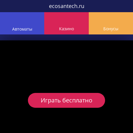
ecosantech.ru
Казино
Бонусы
Автоматы
Играть бесплатно