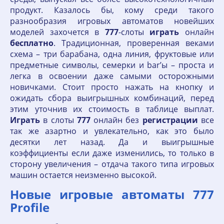
продукт. Казалось бы, кому среди такого
разнообразия игровых автоматов новейших
моделей захочется в
777
-слоты
играть
онлайн
бесплатно
. Традиционная, проверенная веками
схема – три барабана, одна линия, фруктовые или
предметные символы, семерки и bar’ы – проста и
легка в освоении даже самыми осторожными
новичками. Стоит просто нажать на кнопку и
ожидать сбора выигрышных комбинаций, перед
этим уточнив их стоимость в таблице выплат.
Играть
в слоты
777
онлайн без
регистрации
все
так же азартно и увлекательно, как это было
десятки лет назад. Да и выигрышные
коэффициенты если даже изменились, то только в
сторону увеличения – отдача такого типа игровых
машин остается неизменно высокой.
Новые игровые автоматы 777
Profile