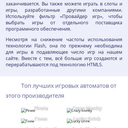
заканчивается. Вы также можете играть в слоты и
игры, разработанные другими компаниями.
Используйте фильтр «Провайдер игр», чтобы
выбрать игры от отдельного поставщика
программного обеспечения.
Несмотря на снижение частоты использования
технологии Flash, она по прежнему необходима
для игры в подавляющее число игр на нашем
сайте. Вместе с тем, всё больше игр создаются и
перерабатываются под технологию HTML5.
Топ лучших игровых автоматов от
этого производителя
Pirate
Crazy Monky
Гном
Lucky Drink