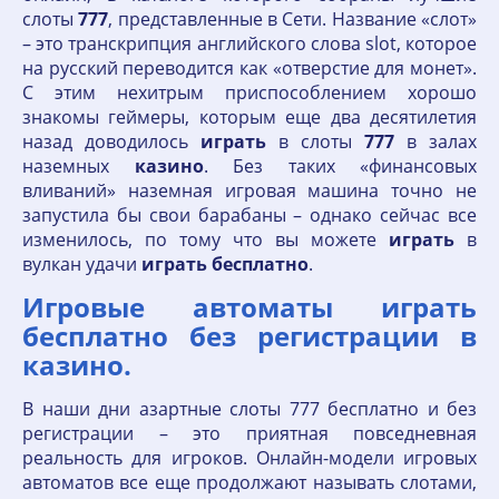
слоты
777
, представленные в Сети. Название «слот»
– это транскрипция английского слова slot, которое
на русский переводится как «отверстие для монет».
С этим нехитрым приспособлением хорошо
знакомы геймеры, которым еще два десятилетия
назад доводилось
играть
в слоты
777
в залах
наземных
казино
. Без таких «финансовых
вливаний» наземная игровая машина точно не
запустила бы свои барабаны – однако сейчас все
изменилось, по тому что вы можете
играть
в
вулкан удачи
играть
бесплатно
.
Игровые автоматы играть
бесплатно без регистрации в
казино.
В наши дни азартные слоты 777 бесплатно и без
регистрации – это приятная повседневная
реальность для игроков. Онлайн-модели игровых
автоматов все еще продолжают называть слотами,