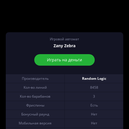
Игровой автомат
Zany Zebra
Играть на деньги
Производитель
Random Logic
Кол-во линий
8458
Кол-во барабанов
3
Фриспины
Есть
Бонусный раунд
Нет
Мобильная версия
Нет