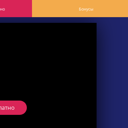
ино
Бонусы
латно