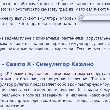
игровые онлайн эмуляторы все больше становятся пох
ladiators (Novomatic) по качеству графики мало отличаю
ежнему выпускают эмуляторы игровых
r от Net Ent старательно изображает
на заднем плане с комнатными растениями и хрустальн
казино
. Так что значения термина симулятор сузилось
для наземных заведений атмосфера. Тем не менее
 – Casino X - Симулятор Казино
ing 2017 были представлены игровые автоматы с виртуа
томат, а большая, полноценная вселенная. Так что 
улятор рулетки представляет собой компьютерную игру
роизведены все особенности рулетки, благодаря чему
в реальном игорном заведении, а наличие красочно
очно воспроизведена математическая модель реальной 
льном казино.