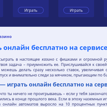
Играть
Играть
казино
 онлайн бесплатно на сервис
 сыграть в настоящее
казино
с фишками и огромной рул
 твоя задача – приумножить ее. Прислушивайся к свое
 можешь делать сразу несколько ставок, увеличивая
пуск и внимательно следи за мячиком, прыгающим по б
 — играть онлайн бесплатно на сер
 что ты ничего не проигрываешь – если у тебя закончат
ились в конце прошлого века. Если в эпоху наземных и
в онлайн автоматов выросло на 10 процентных пунк