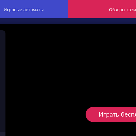
Игровые автоматы
Обзоры каз
Играть бесп