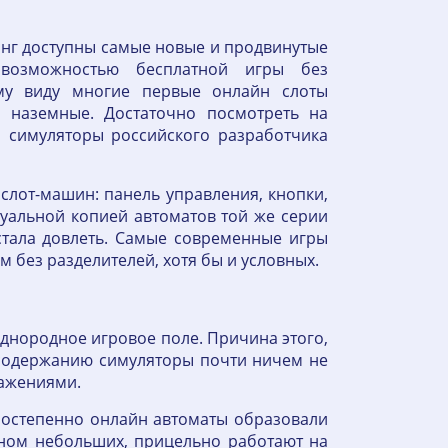
нг доступны самые новые и продвинутые
возможностью бесплатной игры без
му виду многие первые онлайн слоты
а наземные. Достаточно посмотреть на
 симуляторы российского разработчика
лот-машин: панель управления, кнопки,
туальной копией автоматов той же серии
стала довлеть. Самые современные игры
м без разделителей, хотя бы и условных.
 однородное игровое поле. Причина этого,
 содержанию симуляторы почти ничем не
ражениями.
 Постепенно онлайн автоматы образовали
вном небольших, прицельно работают на