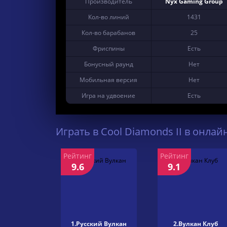
Производитель
Nyx Gaming Group
Кол-во линий
1431
Кол-во барабанов
25
Фриспины
Есть
Бонусный раунд
Нет
Мобильная версия
Нет
Игра на удвоение
Есть
Играть в Cool Diamonds II в онлай
Рейтинг
Рейтинг
9.6
9.1
1.Русский Вулкан
2.Вулкан Клуб