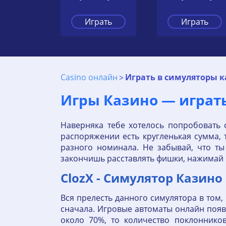
Играть
Играть
Casino онлайн
Играть в симуляторы 
Игры Казино — играть
Наверняка тебе хотелось попробовать
распоряжении есть кругленькая сумма,
разного номинала. Не забывай, что ты
закончишь расставлять фишки, нажимай 
ClozX - Симулятор Казино
Вся прелесть данного симулятора в том,
сначала. Игровые автоматы онлайн появ
около 70%, то количество поклоннико