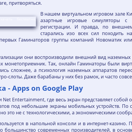
are, притворяться.
В нашем виртуальном игровом зале Ки
азартные игровые симуляторы с 
регистрации. И правда, по внешне
старались изо всех сил походить н
ервых Гаминаторов группы компаний Новоматик или
ализации они воспроизводили внешний вид наземных с
ах монетоприемник. Так, онлайн Гаминаторы были вир
лись сложнее, а психология наземных аппаратов пере
о-слоты. Даже барабаны у них без рамок, и часто совсе
 - Apps on Google Play
 Net Entertainment, где весь экран представляет собой
оматов под небольшие экраны мобильных устройств. По
ано это не с технологическими, а экономическими сооб
пользуется в напольной консоли и в интернет-казино.
 что большинство современных производителей, в осно