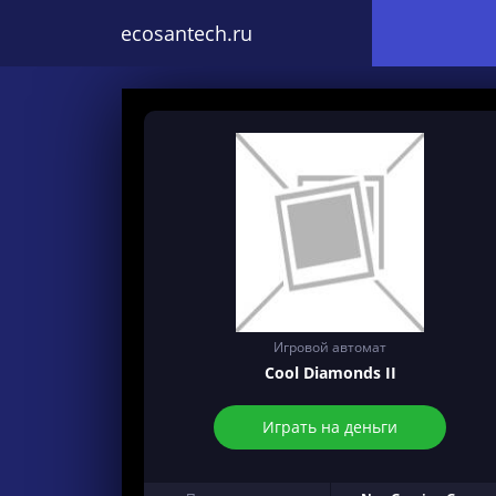
ecosantech.ru
Игровой автомат
Cool Diamonds II
Играть на деньги