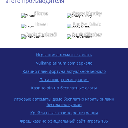
этого производителя
Pirate
Crazy Monky
Гном
Lucky Drink
Fruit Cocktail
Rock Climber
Игры про автоматы скачать
Vulkanplatinum com зеркало
Казино плей фортуна актуальное зеркало
Пати покер регистрация
Казино pin up бесплатные слоты
Игровые автоматы демо бесплатно играть онлайн
бесплатно вулкан
Крейзи вегас казино регистрация
Фреш казино официальный сайт играть 105