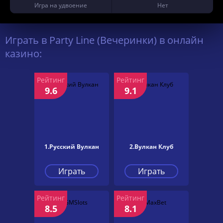
Игра на удвоение
Нет
Играть в Party Line (Вечеринки) в онлайн
казино:
Рейтинг
Рейтинг
9.6
9.1
1.Русский Вулкан
2.Вулкан Клуб
Играть
Играть
Рейтинг
Рейтинг
8.5
8.1