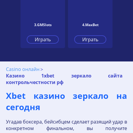
3.GMSlots
4.MaxBet
Играть
Играть
Casino онлайн
Казино 1xbet зеркало сайта
контрольчестности рф
Xbet казино зеркало на
сегодня
Угадав боксера, бейсибцем сделает разящий удар в
конкретном финальном, вы получите