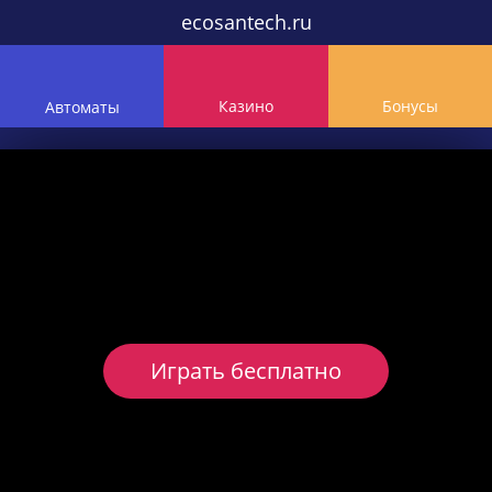
ecosantech.ru
Казино
Бонусы
Автоматы
Играть бесплатно