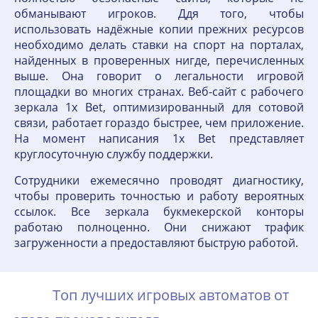
обманывают игроков. Ддя того, чтобы
использовать надёжные копии прежних ресурсов
необходимо делать ставки на спорт на порталах,
найденных в проверенных нигде, перечисленных
выше. Она говорит о легальности игровой
площадки во многих странах. Веб-сайт с рабочего
зеркала 1x Bet, оптимизированный для сотовой
связи, работает гораздо быстрее, чем приложение.
На момент написания 1x Bet представляет
круглосуточную службу поддержки.
Сотрудники ежемесячно проводят диагностику,
чтобы проверить точностью и работу вероятных
ссылок. Все зеркала букмекерской конторы
работаю полноценно. Они снижают трафик
загруженности а предоставляют быструю работой.
Топ лучших игровых автоматов от