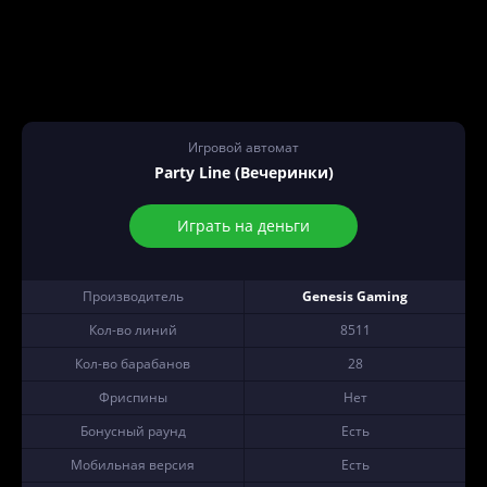
Игровой автомат
Party Line (Вечеринки)
Играть на деньги
Производитель
Genesis Gaming
Кол-во линий
8511
Кол-во барабанов
28
Фриспины
Нет
Бонусный раунд
Есть
Мобильная версия
Есть