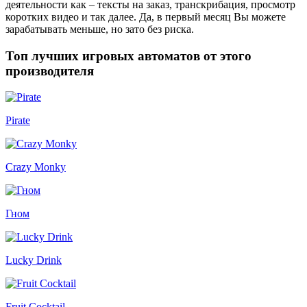
деятельности как – тексты на заказ, транскрибация, просмотр
коротких видео и так далее. Да, в первый месяц Вы можете
зарабатывать меньше, но зато без риска.
Топ лучших игровых автоматов от этого
производителя
Pirate
Crazy Monky
Гном
Lucky Drink
Fruit Cocktail