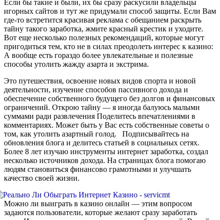
Если бы такие и были, их бы сразу раскусили владельцы
игорных сайтов и тут же придумали способ защиты. Если Вам
где-то встретится красивая реклама с обещанием раскрыть
тайну такого заработка, жмите красный крестик и уходите.
Вот еще несколько полезных рекомендаций, которые могут
пригодиться тем, кто не в силах преодолеть интерес к казино:
А вообще есть гораздо более увлекательные и полезные
способы утолить жажду азарта и экстрима.
Это путешествия, освоение новых видов спорта и новой
деятельности, изучение способов пассивного дохода и
обеспечение собственного будущего без долгов и финансовых
ограничений. Открою тайну — я иногда балуюсь малыми
суммами ради развлечения Поделитесь впечатлениями в
комментариях. Может быть у Вас есть собственные советы о
том, как утолить азартный голод. Подписывайтесь на
обновления блога и делитесь статьей в социальных сетях.
Более 8 лет изучаю инструменты интернет заработка, создал
несколько источников дохода. На страницах блога помогаю
людям становиться финансово грамотными и улучшать
качество своей жизни.
Можно ли выиграть в казино онлайн — этим вопросом
задаются пользователи, которые желают сразу заработать