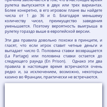
рулетка выпускается в двух или трех вариантах.
Более конкретно, в его игровом плане вы найдете
числа от 1 до 36 и 0. Благодаря меньшему
количеству чисел, преимущество заведения
уменьшается. Поэтому вероятность выигрыша в
рулетку гораздо выше в европейской версии.
Эти два правила довольно похожи в принципе, и
гласят, что если игрок ставит четные деньги и
выпадает число 0. Половина ставки возвращается
(La Partage) или половина ставки остается до
следующего раунда (En Prison). Однако эти два
правила в настоящее время встречаются очень
редко и, за исключением, возможно, некоторых
казино во Франции, практически не встречаются.