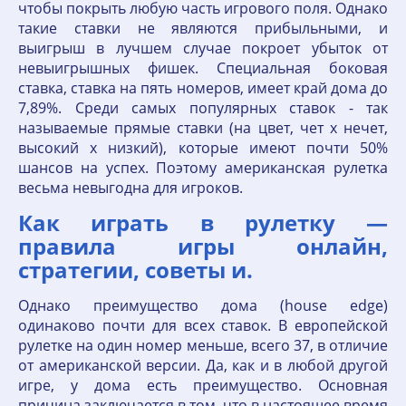
чтобы покрыть любую часть игрового поля. Однако
такие ставки не являются прибыльными, и
выигрыш в лучшем случае покроет убыток от
невыигрышных фишек. Специальная боковая
ставка, ставка на пять номеров, имеет край дома до
7,89%. Среди самых популярных ставок - так
называемые прямые ставки (на цвет, чет х нечет,
высокий х низкий), которые имеют почти 50%
шансов на успех. Поэтому американская рулетка
весьма невыгодна для игроков.
Как играть в рулетку ―
правила игры онлайн,
стратегии, советы и.
Однако преимущество дома (house edge)
одинаково почти для всех ставок. В европейской
рулетке на один номер меньше, всего 37, в отличие
от американской версии. Да, как и в любой другой
игре, у дома есть преимущество. Основная
причина заключается в том, что в настоящее время