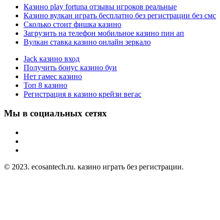
Казино play fortuna отзывы игроков реальные
Казино вулкан играть бесплатно без регистрации без смс
Сколько стоит фишка казино
Загрузить на телефон мобильное казино пин ап
Вулкан ставка казино онлайн зеркало
Jack казино вход
Получить бонус казино буи
Нет гамес казино
Топ 8 казино
Регистрация в казино крейзи вегас
Мы в социальных сетях
© 2023. ecosantech.ru. казино играть без регистрации.