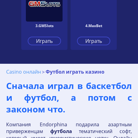
3.GMSlots
4.MaxBet
Играть
Играть
Casino онлайн
Футбол играть казино
Сначала играл в баскетбол
и футбол, а потом с
законом что.
Компания Endorphina подарила азартным
приверженцам
футбола
тематический софт,