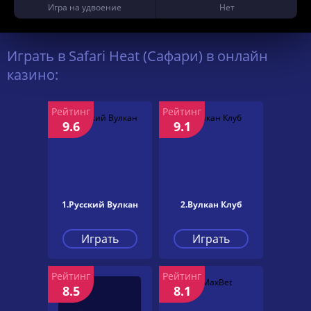
Игра на удвоение
Нет
Играть в Safari Heat (Сафари) в онлайн
казино:
Рейтинг
Рейтинг
9.6
9.1
1.Русский Вулкан
2.Вулкан Клуб
Играть
Играть
Рейтинг
Рейтинг
8.5
8.1