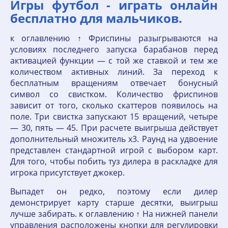
Игры футбол - играть онлайн
бесплатно для мальчиков.
к оглавлению ↑ Фриспины разыгрываются на
условиях последнего запуска барабанов перед
активацией функции — с той же ставкой и тем же
количеством активных линий. За переход к
бесплатным вращениям отвечает бонусный
символ со свистком. Количество фриспинов
зависит от того, сколько скаттеров появилось на
поле. Три свистка запускают 15 вращений, четыре
— 30, пять — 45. При расчете выигрыша действует
дополнительный множитель х3. Раунд на удвоение
представлен стандартной игрой с выбором карт.
Для того, чтобы побить туз дилера в раскладке для
игрока присутствует джокер.
Выпадет он редко, поэтому если дилер
демонстрирует карту старше десятки, выигрыш
лучше забирать. к оглавлению ↑ На нижней панели
управления расположены кнопки для регулировки