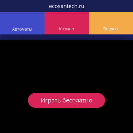
ecosantech.ru
Казино
Бонусы
Автоматы
Играть бесплатно