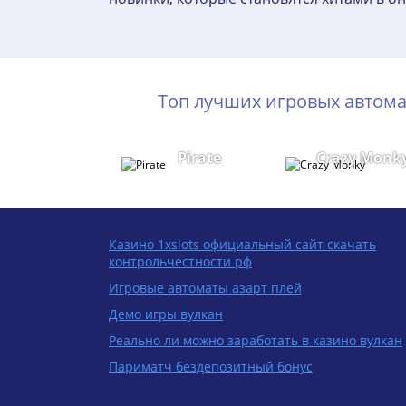
Топ лучших игровых автома
Pirate
Crazy Monk
Казино 1xslots официальный сайт скачать
контрольчестности рф
Игровые автоматы азарт плей
Демо игры вулкан
Реально ли можно заработать в казино вулкан
Париматч бездепозитный бонус