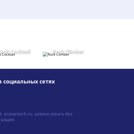
Fruit Cocktail
Rock Climber
 социальных сетях
. ecosantech.ru. казино играть без
трации.