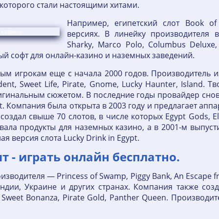
 которого стали настоящими хитами.
Например, египетский слот Book of
версиях. В линейку производителя 
Sharky, Marco Polo, Columbus Deluxe
ый софт для онлайн-казино и наземных заведений.
м игрокам еще с начала 2000 годов. Производитель из
sident, Sweet Life, Pirate, Gnome, Lucky Haunter, Island
гинальным сюжетом. В последние годы провайдер снов
at. Компания была открыта в 2003 году и предлагает аппа
здал свыше 70 слотов, в числе которых Egypt Gods, Elve
авала продукты для наземных казино, а в 2001-м выпус
я версия слота Lucky Drink in Egypt.
 - играть онлайн бесплатно.
зводителя — Princess of Swamp, Piggy Bank, An Escape f
ндии, Украине и других странах. Компания также созд
, Sweet Bonanza, Pirate Gold, Panther Queen. Производ