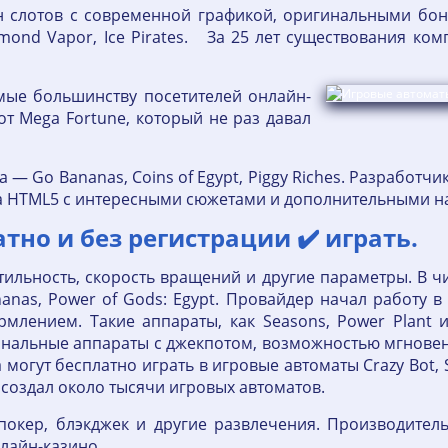
н слотов с современной графикой, оригинальными бо
iamond Vapor, Ice Pirates. За 25 лет существования ко
омые большинству посетителей онлайн-
от Mega Fortune, который не раз давал
 Go Bananas, Coins of Egypt, Piggy Riches. Разработчи
 на HTML5 с интересными сюжетами и дополнительными н
но и без регистрации ✔️ играть.
тильность, скорость вращений и другие параметры. В ч
ananas, Power of Gods: Egypt. Провайдер начал работу 
лением. Такие аппараты, как Seasons, Power Plant и
инальные аппараты с джекпотом, возможностью мгновенн
могут бесплатно играть в игровые автоматы Crazy Bot, S
создал около тысячи игровых автоматов.
 покер, блэкджек и другие развлечения. Производител
нлайн-казино.