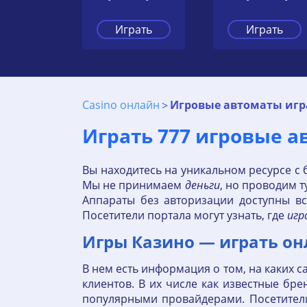
Играть
Играть
Casino онлайн
Игровые автоматы игра
Играть 777 игровые а
Вы находитесь на уникальном ресурсе с
Мы не принимаем
деньги
, но проводим 
Аппараты без авторизации доступны в
Посетители портала могут узнать, где
игр
Игры Казино — играть он
В нем есть информация о том, на каких 
клиентов. В их числе как известные брен
популярными провайдерами. Посетители