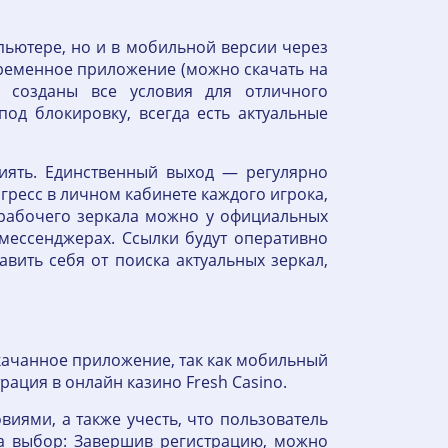
пьютере, но и в мобильной версии через
ременное приложение (можно скачать на
 созданы все условия для отличного
од блокировку, всегда есть актуальные
иять. Единственный выход — регулярно
гресс в личном кабинете каждого игрока,
 рабочего зеркала можно у официальных
 мессенджерах. Ссылки будут оперативно
вить себя от поиска актуальных зеркал,
скачанное приложение, так как мобильный
рация в онлайн казино Fresh Casino.
виями, а также учесть, что пользователь
а выбор: Завершив регистрацию, можно