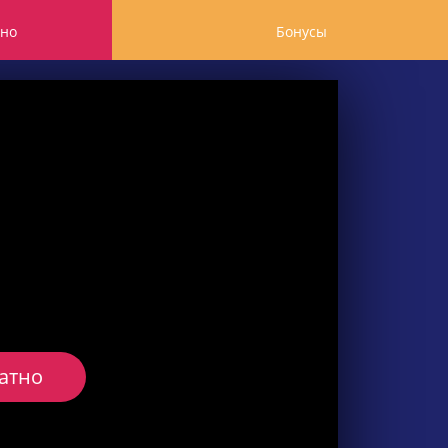
ино
Бонусы
атно