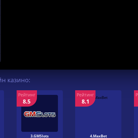
йн казино:
Рейтинг
Рейтинг
8.5
8.1
3.GMSlots
4.MaxBet