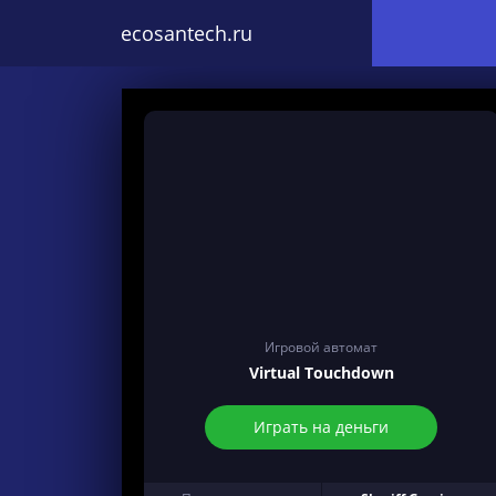
ecosantech.ru
Игровой автомат
Virtual Touchdown
Играть на деньги