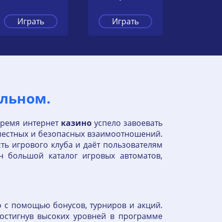
Играть
Играть
альном.
 время интернет
казино
успело завоевать
ю честных и безопасных взаимоотношений.
ть игрового клуба и даёт пользователям
н большой каталог игровых автоматов,
 с помощью бонусов, турниров и акций.
остигнув высоких уровней в программе