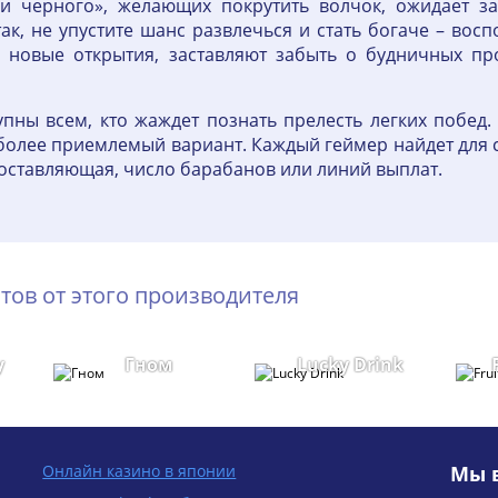
и черного», желающих покрутить волчок, ожидает за
ак, не упустите шанс развлечься и стать богаче – вос
и новые открытия, заставляют забыть о будничных п
пны всем, кто жаждет познать прелесть легких побед
более приемлемый вариант. Каждый геймер найдет для 
составляющая, число барабанов или линий выплат.
тов от этого производителя
y
Гном
Lucky Drink
Онлайн казино в японии
Мы в