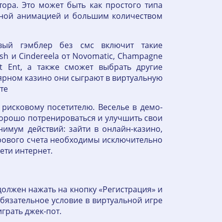
ора. Это может быть как простого типа
ерной анимацией и большим количеством
вый гэмблер без смс включит такие
sh и Cindereela от Novomatic, Champagne
 Ent, а также сможет выбрать другие
лярном казино они сыграют в виртуальную
те
рисковому посетителю. Веселье в демо-
 хорошо потренироваться и улучшить свои
имум действий: зайти в онлайн-казино,
грового счета необходимы исключительно
ети интернет.
должен нажать на кнопку «Регистрация» и
 обязательное условие в виртуальной игре
грать джек-пот.