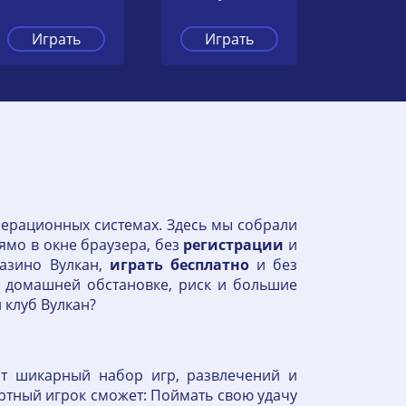
Играть
Играть
ерационных системах. Здесь мы собрали
ямо в окне браузера, без
регистрации
и
казино Вулкан,
играть
бесплатно
и без
 домашней обстановке, риск и большие
 клуб Вулкан?
нит шикарный набор игр, развлечений и
ртный игрок сможет: Поймать свою удачу