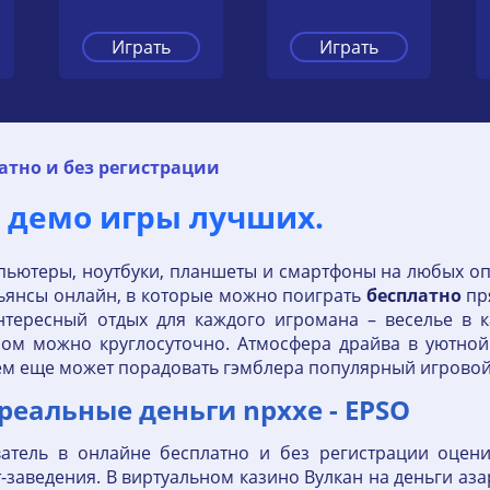
Играть
Играть
латно и без регистрации
е демо игры лучших.
пьютеры, ноутбуки, планшеты и смартфоны на любых оп
ьянсы онлайн, в которые можно поиграть
бесплатно
пр
нтересный отдых для каждого игромана – веселье в 
ом можно круглосуточно. Атмосфера драйва в уютной
м еще может порадовать гэмблера популярный игровой
реальные деньги npxxe - EPSO
ователь в онлайне бесплатно и без регистрации оце
заведения. В виртуальном казино Вулкан на деньги аза