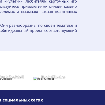
л «Рулетки». Любителям карточных игр
пользуйтесь привилегиями онлайн казино
роблемах и вызывают шквал позитивных
. Они разнообразны по своей тематике и
себя идеальный проект, соответствующий
Fruit Cocktail
Rock Climber
 социальных сетях