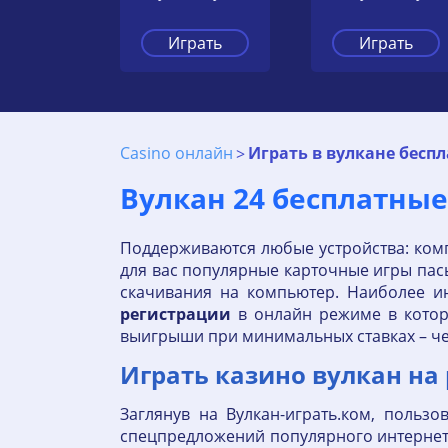
Играть
Играть
Casino онлайн
Играть в вулкане бесп
Вулкан 24 бесплатны
Поддерживаются любые устройства: ком
для вас популярные карточные игры пас
скачивания на компьютер. Наиболее и
регистрации
в онлайн режиме в котор
выигрыши при минимальных ставках – че
Играть казино вулкан на 
Заглянув на Вулкан-играть.ком, польз
спецпредложений популярного интернет-