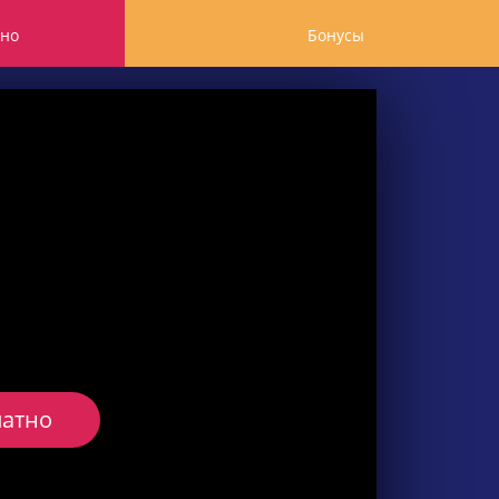
ино
Бонусы
латно