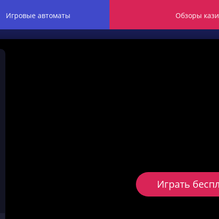
Игровые автоматы
Обзоры каз
Играть бесп