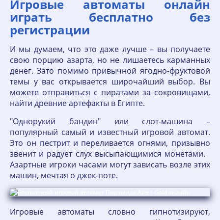
Игровые автоматы онлайн
играть бесплатно без
регистрации
И мы думаем, что это даже лучше – вы получаете
свою порцию азарта, но не лишаетесь карманных
денег. Зато помимо привычной ягодно-фруктовой
темы у вас открывается широчайший выбор. Вы
можете отправиться с пиратами за сокровищами,
найти древние артефакты в Египте.
"Однорукий бандин" или слот-машина –
популярный самый и известный игровой автомат.
Это он пестрит и переливается огнями, призывно
звенит и радует слух высыпающимися монетами.
Азартные игроки часами могут зависать возле этих
машин, мечтая о джек-поте.
Игровые автоматы словно гипнотизируют,