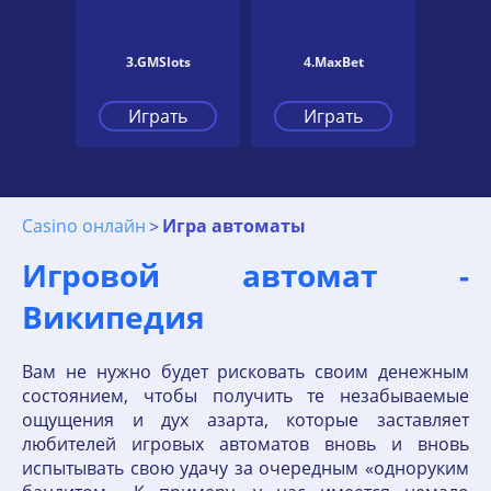
3.GMSlots
4.MaxBet
Играть
Играть
Casino онлайн
Игра автоматы
Игровой автомат -
Википедия
Вам не нужно будет рисковать своим денежным
состоянием, чтобы получить те незабываемые
ощущения и дух азарта, которые заставляет
любителей игровых автоматов вновь и вновь
испытывать свою удачу за очередным «одноруким