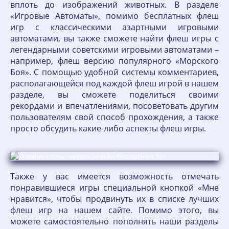
вплоть до изображений животных. В разделе
«Игровые Автоматы», помимо бесплатных флеш
игр с классическими азартными игровыми
автоматами, вы также сможете найти флеш игры с
легендарными советскими игровыми автоматами –
например, флеш версию популярного «Морского
Боя». С помощью удобной системы комментариев,
располагающейся под каждой флеш игрой в нашем
разделе, вы сможете поделиться своими
рекордами и впечатлениями, посоветовать другим
пользователям свой способ прохождения, а также
просто обсудить какие-либо аспекты флеш игры.
Также у вас имеется возможность отмечать
понравившиеся игры специальной кнопкой «Мне
нравится», чтобы продвинуть их в списке лучших
флеш игр на нашем сайте. Помимо этого, вы
можете самостоятельно пополнять наши разделы