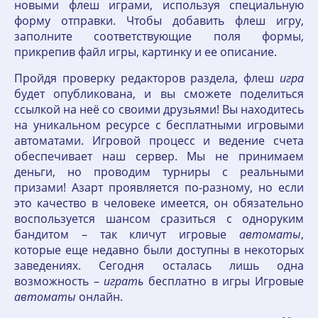
новыми флеш играми, используя специальную
форму отправки. Чтобы добавить флеш игру,
заполните соответствующие поля формы,
прикрепив файл игры, картинку и ее описание.
Пройдя проверку редакторов раздела, флеш
игра
будет опубликована, и вы сможете поделиться
ссылкой на неё со своими друзьями! Вы находитесь
на уникальном ресурсе с бесплатными игровыми
автоматами. Игровой процесс и ведение счета
обеспечивает наш сервер. Мы не принимаем
деньги, но проводим турниры с реальными
призами! Азарт проявляется по-разному, но если
это качество в человеке имеется, он обязательно
воспользуется шансом сразиться с одноруким
бандитом – так кличут игровые
автоматы
,
которые еще недавно были доступны в некоторых
заведениях. Сегодня осталась лишь одна
возможность –
играть
бесплатно в игры Игровые
автоматы
онлайн.