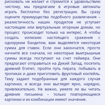
рисковать не желает и стремится к удовольствию
чистому, мы предлагаем в игровые автоматы
играть бесплатно без регистрации. Вы сразу
оцените преимущества подобного развлечения –
реалистичность наших продуктов не уступает
настоящим или виртуальным игорным домам, но
процесс происходит только на интерес. А чтобы
создать иллюзию настоящего сражения с
одноруким бандитом, вам выделяется некоторая
сумма для ставок. Если они закончатся, просто
начните все сначала, но некоторые выигрышные
суммы всегда поступают на счет геймера. Они
предлагают отправиться на Дикий Запад, посетить
древний Египет, пройти путь пирата, побывать в
тропиках и даже приготовить фруктовый коктейль.
Тему задают подобранные для каждого случая
картинки, и всегда они выглядят ярко, нарядно,
привлекательно. Не важно, умеете ли вы читать
древние письмена – только повторяющиеся
картинки и их комбинации имеют значение.