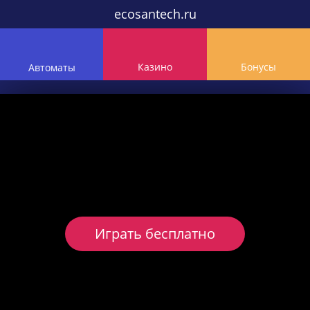
ecosantech.ru
Казино
Бонусы
Автоматы
Играть бесплатно