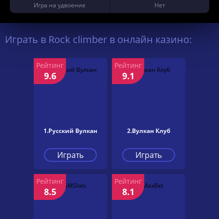
Игра на удвоение
Нет
Играть в Rock climber в онлайн казино:
Рейтинг
Рейтинг
9.6
9.1
1.Русский Вулкан
2.Вулкан Клуб
Играть
Играть
Рейтинг
Рейтинг
8.5
8.1