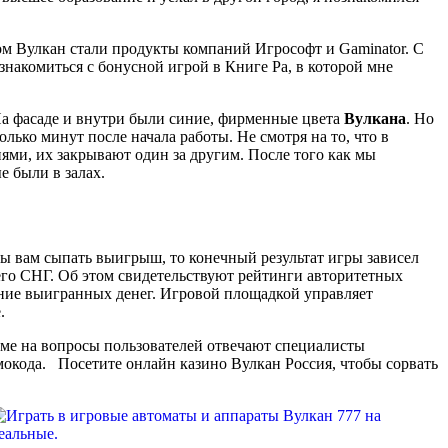
м Вулкан стали продукты компаний Игрософт и Gaminator. С
ознакомиться с бонусной игрой в Книге Ра, в которой мне
 На фасаде и внутри были синие, фирменные цвета
Вулкана
. Но
лько минут после начала работы. Не смотря на то, что в
ями, их закрывают один за другим. После того как мы
е были в залах.
бы вам сыпать выигрыш, то конечный результат игры зависел
его СНГ. Об этом свидетельствуют рейтинги авторитетных
ение выигранных денег. Игровой площадкой управляет
.
име на вопросы пользователей отвечают специалисты
окода. Посетите онлайн казино Вулкан Россия, чтобы сорвать