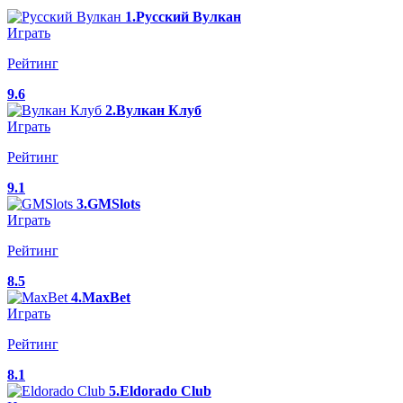
1.Русский Вулкан
Играть
Рейтинг
9.6
2.Вулкан Клуб
Играть
Рейтинг
9.1
3.GMSlots
Играть
Рейтинг
8.5
4.MaxBet
Играть
Рейтинг
8.1
5.Eldorado Club