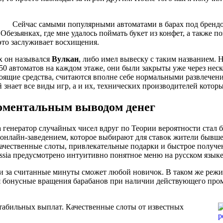
Сейчас самыми популярными автоматами в барах под брендо
Обезьянках, где мне удалось поймать букет из конфет, а также п
 это заслуживает восхищения.
ях он назывался
Вулкан
, либо имел вывеску с таким названием.
50 автоматов на каждом этаже, они были закрыты уже через неско
оящие средства, считаются вполне себе нормальными развлечени
 знает все виды игр, а и их, технических производителей которы
моментальным выводом денег
 генератор случайных чисел вдруг по Теории вероятности стал 
м онлайн-заведением, которое выбирают для ставок жители бывш
о качественные слоты, привлекательные подарки и быстрое получ
ussia предусмотрено интуитивно понятное меню на русском языке
ии за считанные минуты сможет любой новичок. В таком же реж
 бонусные вращения барабанов при наличии действующего пром
табильных выплат. Качественные слоты от известных