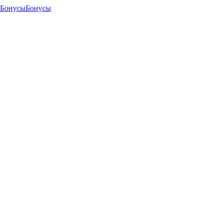
Бонусы
Бонусы