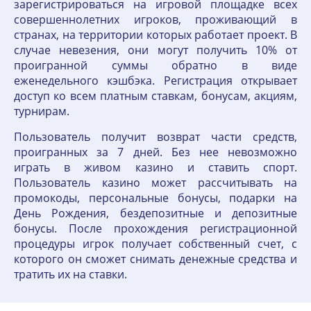
зарегистрироваться на игровой площадке всех
совершеннолетних игроков, проживающий в
странах, на территории которых работает проект. В
случае невезения, они могут получить 10% от
проигранной суммы обратно в виде
еженедельного кэшбэка. Регистрация открывает
доступ ко всем платным ставкам, бонусам, акциям,
турнирам.
Пользователь получит возврат части средств,
проигранных за 7 дней. Без нее невозможно
играть в живом казино и ставить спорт.
Пользователь казино может рассчитывать на
промокоды, персональные бонусы, подарки на
День Рождения, бездепозитные и депозитные
бонусы. После прохождения регистрационной
процедуры игрок получает собственный счет, с
которого он сможет снимать денежные средства и
тратить их на ставки.