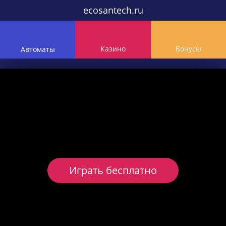
ecosantech.ru
Казино
Бонусы
Автоматы
Играть бесплатно