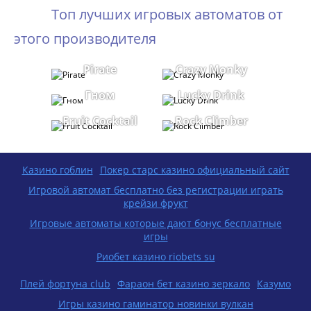
Топ лучших игровых автоматов от
этого производителя
Pirate
Crazy Monky
Гном
Lucky Drink
Fruit Cocktail
Rock Climber
Казино гоблин
Покер старс казино официальный сайт
Игровой автомат бесплатно без регистрации играть
крейзи фрукт
Игровые автоматы которые дают бонус бесплатные
игры
Риобет казино riobets su
Плей фортуна club
Фараон бет казино зеркало
Казумо
Игры казино гаминатор новинки вулкан