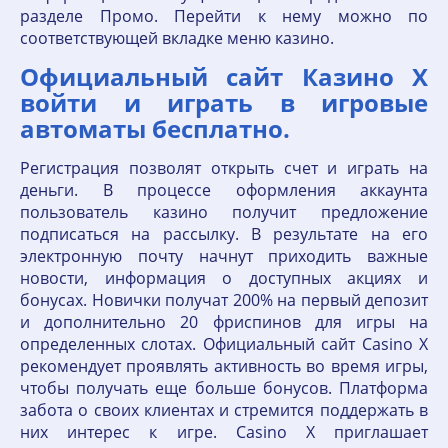
разделе Промо. Перейти к нему можно по
соответствующей вкладке меню казино.
Официальный сайт Казино Х
войти и играть в игровые
автоматы бесплатно.
Регистрация позволят открыть счет и играть на
деньги. В процессе оформления аккаунта
пользователь казино получит предложение
подписаться на рассылку. В результате на его
электронную почту начнут приходить важные
новости, информация о доступных акциях и
бонусах. Новички получат 200% на первый депозит
и дополнительно 20 фриспинов для игры на
определенных слотах. Официальный сайт Casino X
рекомендует проявлять активность во время игры,
чтобы получать еще больше бонусов. Платформа
забота о своих клиентах и стремится поддержать в
них интерес к игре. Casino X приглашает