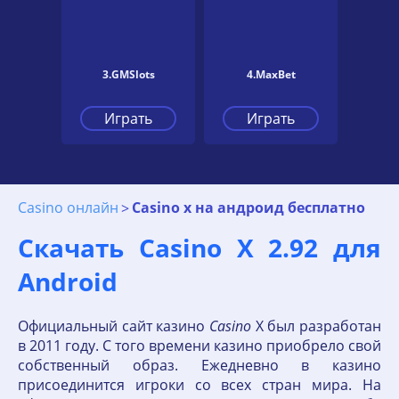
3.GMSlots
4.MaxBet
Играть
Играть
Casino онлайн
Casino x на андроид бесплатно
Скачать Casino X 2.92 для
Android
Официальный сайт казино
Casino
X был разработан
в 2011 году. С того времени казино приобрело свой
собственный образ. Ежедневно в казино
присоединится игроки со всех стран мира. На