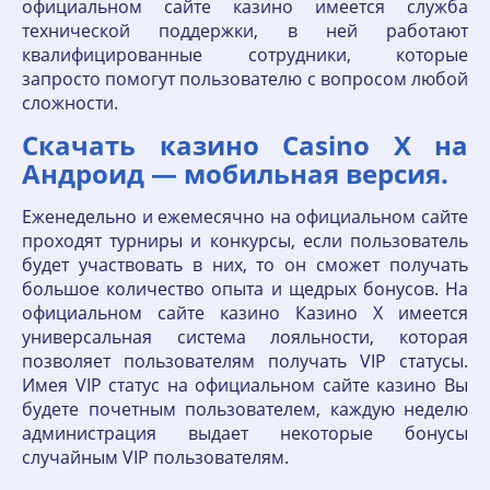
официальном сайте казино имеется служба
технической поддержки, в ней работают
квалифицированные сотрудники, которые
запросто помогут пользователю с вопросом любой
сложности.
Скачать казино Casino X на
Андроид — мобильная версия.
Еженедельно и ежемесячно на официальном сайте
проходят турниры и конкурсы, если пользователь
будет участвовать в них, то он сможет получать
большое количество опыта и щедрых бонусов. На
официальном сайте казино Казино Х имеется
универсальная система лояльности, которая
позволяет пользователям получать VIP статусы.
Имея VIP статус на официальном сайте казино Вы
будете почетным пользователем, каждую неделю
администрация выдает некоторые бонусы
случайным VIP пользователям.