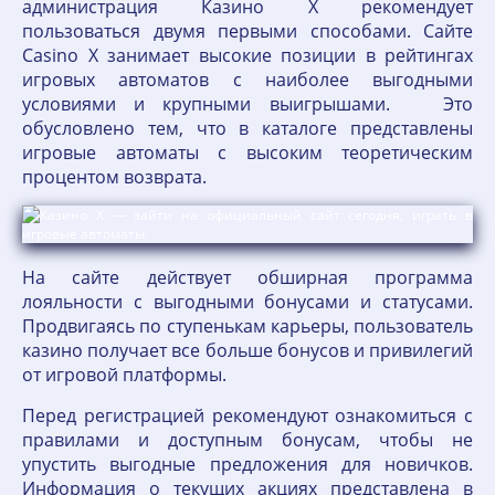
администрация Казино Х рекомендует
пользоваться двумя первыми способами. Сайте
Casino X занимает высокие позиции в рейтингах
игровых автоматов с наиболее выгодными
условиями и крупными выигрышами. Это
обусловлено тем, что в каталоге представлены
игровые автоматы с высоким теоретическим
процентом возврата.
На сайте действует обширная программа
лояльности с выгодными бонусами и статусами.
Продвигаясь по ступенькам карьеры, пользователь
казино получает все больше бонусов и привилегий
от игровой платформы.
Перед регистрацией рекомендуют ознакомиться с
правилами и доступным бонусам, чтобы не
упустить выгодные предложения для новичков.
Информация о текущих акциях представлена в