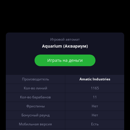
Игровой автомат
Aquarium (Аквариум)
Играть на деньги
Производитель
Amatic Industries
Кол-во линий
1165
Кол-во барабанов
11
Фриспины
Нет
Бонусный раунд
Нет
Мобильная версия
Есть