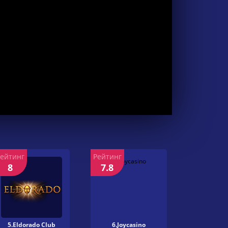
Рейтинг
Рейтинг
8
7.8
5.Eldorado Club
6.Joycasino