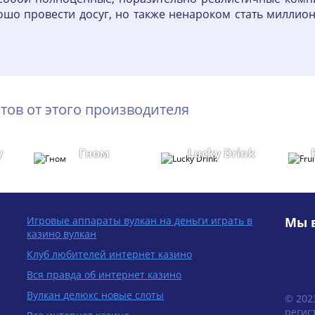
ошо провести досуг, но также ненароком стать миллион
тов от этого производителя
y
Гном
Lucky Drink
Игровые аппараты вулкан на деньги играть в
Мы в
казино вулкан
Клуб любителей интернет казино
Вся правда об интернет казино
Вулкан делюкс новые слоты
© 2023
регис