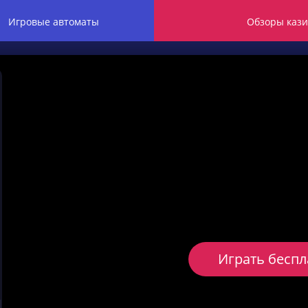
Игровые автоматы
Обзоры каз
Играть беспл