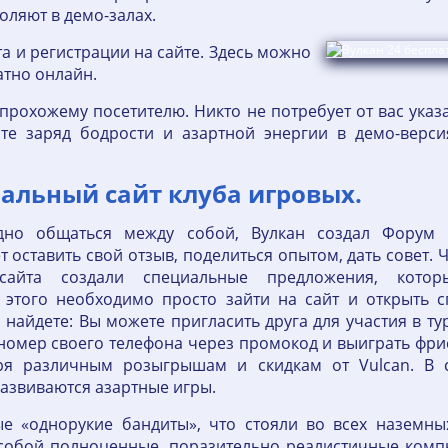
оляют в демо-залах.
а и регистрации на сайте. Здесь можно
атно онлайн.
рохожему посетителю. Никто не потребует от вас указа
йте заряд бодрости и азартной энергии в демо-верс
иальный сайт клуба игровых.
дно общаться между собой, Вулкан создал Форум 
оставить свой отзыв, поделиться опытом, дать совет. 
сайта создали специальные предложения, котор
я этого необходимо просто зайти на сайт и открыть 
найдете: Вы можете пригласить друга для участия в т
 номер своего телефона через промокод и выиграть фри
ря различным розыгрышам и скидкам от Vulcan. В
развиваются азартные игры.
ые «однорукие бандиты», что стояли во всех наземны
 собой полноценные, поразительно реалистичные ком