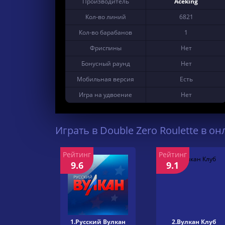
Производитель
Aceking
Кол-во линий
6821
Кол-во барабанов
1
Фриспины
Нет
Бонусный раунд
Нет
Мобильная версия
Есть
Игра на удвоение
Нет
Играть в Double Zero Roulette в о
Рейтинг
Рейтинг
9.6
9.1
1.Русский Вулкан
2.Вулкан Клуб