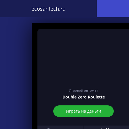
ecosantech.ru
Игровой автомат
Double Zero Roulette
Играть на деньги