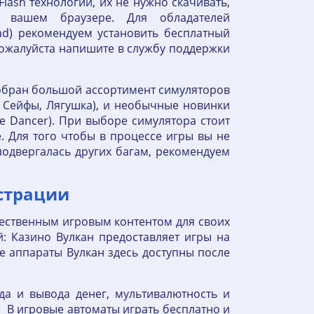
ash технологии, их не нужно скачивать,
 вашем браузере. Для обладателей
ad) рекомендуем установить бесплатный
 пожалуйста напишите в службу поддержки
собран большой ассортимент симуляторов
, Сейфы, Лягушка), и необычные новинки
lame Dancer). При выборе симулятора стоит
. Для того чтобы в процессе игры вы не
одвергалась других багам, рекомендуем
истрации
чественным игровым контентом для своих
й: Казино Вулкан предоставляет игры на
е аппараты Вулкан здесь доступны после
да и вывода денег, мультивалютность и
 В игровые автоматы играть бесплатно и