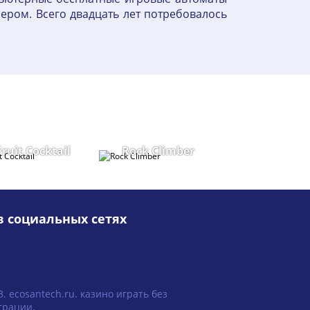
ером. Всего двадцать лет потребовалось
Fruit Cocktail
Rock Climber
 социальных сетях
. ecosantech.ru. казино играть без
трации.