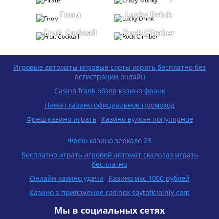
Гном
Lucky Drink
Fruit Cocktail
Rock Climber
Игровые автоматы игровые слоты играть бесплатно без
регистрации онлайн
Casino frank обзор казино франк
Пинап казино официальное промокод
Фреш казино играть
Казино вулкан популярное
Фреш казино зеркало 23
Бесплатно играть игровой автомат скалолаз играть
бесплатно
Онлайн казино удачи
Казино икс 1000 рублей
Казино х приложение casinox saytoficialniy com
Мы в социальных сетях