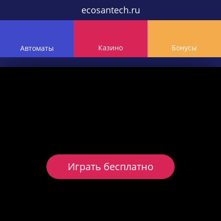
ecosantech.ru
Казино
Бонусы
Автоматы
Играть бесплатно