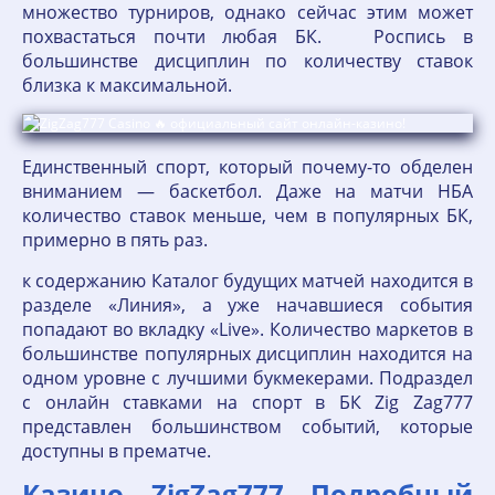
множество турниров, однако сейчас этим может
похвастаться почти любая БК. Роспись в
большинстве дисциплин по количеству ставок
близка к максимальной.
Единственный спорт, который почему-то обделен
вниманием — баскетбол. Даже на матчи НБА
количество ставок меньше, чем в популярных БК,
примерно в пять раз.
к содержанию Каталог будущих матчей находится в
разделе «Линия», а уже начавшиеся события
попадают во вкладку «Live». Количество маркетов в
большинстве популярных дисциплин находится на
одном уровне с лучшими букмекерами. Подраздел
с онлайн ставками на спорт в БК Zig Zag777
представлен большинством событий, которые
доступны в прематче.
Казино ZigZag777 Подробный