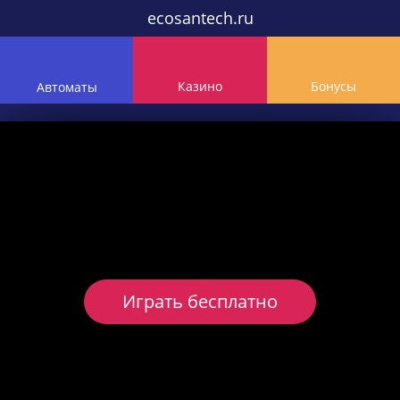
ecosantech.ru
Казино
Бонусы
Автоматы
Играть бесплатно