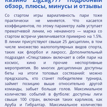
обзор, плюсы, минусы и отзывы
Со стартом игры вариативность пари тоже
практически не меняется. Что касается
коэффициентов, по этому параметру лайв уступает
прематчевой линии, но ненамного — маржа со
стартом встречи увеличивается примерно на 1.5%.
В линии присутствуют свыше 25 дисциплин, в том
числе множество малопопулярных видов спорта,
таких как флорбол и лакросс. Дополнительный
подраздел «Спецставки» включает в себя пари на
космос, кино и прочие неспортивные
мероприятия. Во многих дисциплинах доступны
беты на итоги топовых состязаний: можно
предсказать, кто станет победителем турнира,
займет позицию выше относительно другой
команды, забьет больше голов. Максимальное
количество событий в футболе: доступны лиги
свыше 100 стран, включая таких карликов, как
Аруба и Гибралтар. Максимальное количество