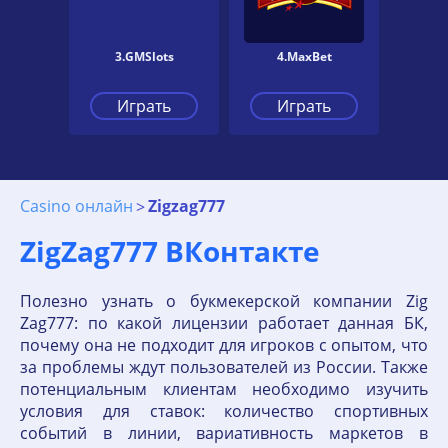
3.GMSlots
4.MaxBet
Играть
Играть
Casino онлайн
Zigzag777
ZigZag777 ВКонтакте
Полезно узнать о букмекерской компании Zig
Zag777: по какой лицензии работает данная БК,
почему она не подходит для игроков с опытом, что
за проблемы ждут пользователей из России. Также
потенциальным клиентам необходимо изучить
условия для ставок: количество спортивных
событий в линии, вариативность маркетов в