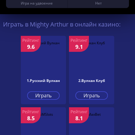
Игра на удвоение
Нет
Играть в Mighty Arthur в онлайн казино:
Рейтинг
Рейтинг
9.6
9.1
1.Русский Вулкан
2.Вулкан Клуб
Играть
Играть
Рейтинг
Рейтинг
8.5
8.1