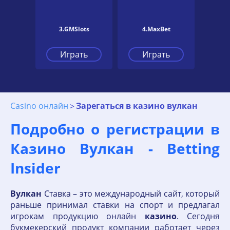
3.GMSlots
4.MaxBet
Играть
Играть
Casino онлайн
Зарегаться в казино вулкан
Подробно о регистрации в
Казино Вулкан - Betting
Insider
Вулкан
Ставка – это международный сайт, который
раньше принимал ставки на спорт и предлагал
игрокам продукцию онлайн
казино
. Сегодня
букмекерский продукт компании работает через