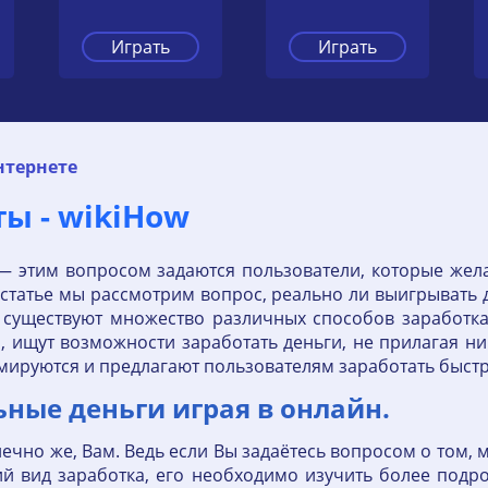
Играть
Играть
нтернете
ты - wikiHow
 этим вопросом задаются пользователи, которые желаю
 статье мы рассмотрим вопрос, реально ли выигрывать 
существуют множество различных способов заработка
, ищут возможности заработать деньги, не прилагая ник
мируются и предлагают пользователям заработать быстр
ные деньги играя в онлайн.
онечно же, Вам. Ведь если Вы задаётесь вопросом о том, 
кий вид заработка, его необходимо изучить более подр