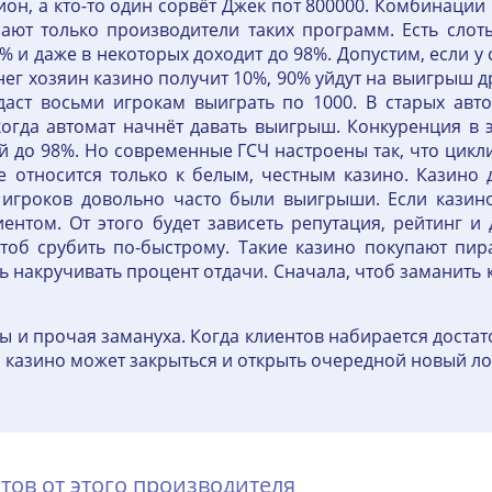
н, а кто-то один сорвёт Джек пот 800000. Комбинации 
ают только производители таких программ. Есть слоты
 и даже в некоторых доходит до 98%. Допустим, если у 
ег хозяин казино получит 10%, 90% уйдут на выигрыш дру
даст восьми игрокам выиграть по 1000. В старых авт
когда автомат начнёт давать выигрыш. Конкуренция в 
й до 98%. Но современные ГСЧ настроены так, что цик
 относится только к белым, честным казино. Казино д
у игроков довольно часто были выигрыши. Если казин
иентом. От этого будет зависеть репутация, рейтинг 
тоб срубить по-быстрому. Такие казино покупают пир
ть накручивать процент отдачи. Сначала, чтоб заманить 
сы и прочая замануха. Когда клиентов набирается доста
ем казино может закрыться и открыть очередной новый ло
тов от этого производителя