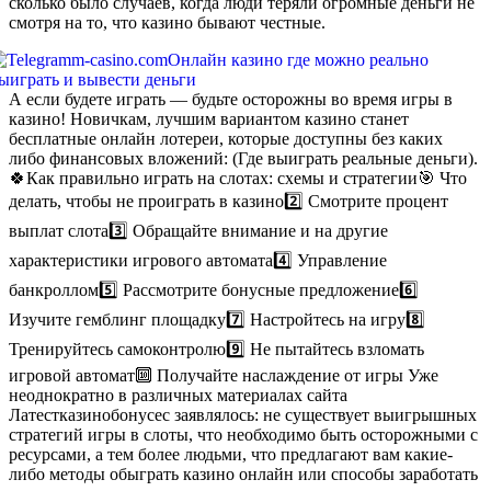
сколько было случаев, когда люди теряли огромные деньги не
смотря на то, что казино бывают честные.
А если будете играть — будьте осторожны во время игры в
казино! Новичкам, лучшим вариантом казино станет
бесплатные онлайн лотереи, которые доступны без каких
либо финансовых вложений: (Где выиграть реальные деньги).
🍀Как правильно играть на слотах: схемы и стратегии🎯 Что
делать, чтобы не проиграть в казино2️⃣ Смотрите процент
выплат слота3️⃣ Обращайте внимание и на другие
характеристики игрового автомата4️⃣ Управление
банкроллом5️⃣ Рассмотрите бонусные предложение6️⃣
Изучите гемблинг площадку7️⃣ Настройтесь на игру8️⃣
Тренируйтесь самоконтролю9️⃣ Не пытайтесь взломать
игровой автомат🔟 Получайте наслаждение от игры Уже
неоднократно в различных материалах сайта
Латестказинобонусес заявлялось: не существует выигрышных
стратегий игры в слоты, что необходимо быть осторожными с
ресурсами, а тем более людьми, что предлагают вам какие-
либо методы обыграть казино онлайн или способы заработать