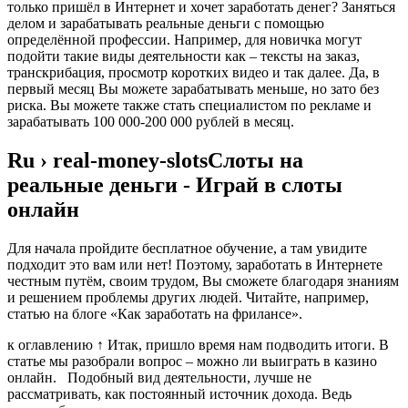
только пришёл в Интернет и хочет заработать денег? Заняться
делом и зарабатывать реальные деньги с помощью
определённой профессии. Например, для новичка могут
подойти такие виды деятельности как – тексты на заказ,
транскрибация, просмотр коротких видео и так далее. Да, в
первый месяц Вы можете зарабатывать меньше, но зато без
риска. Вы можете также стать специалистом по рекламе и
зарабатывать 100 000-200 000 рублей в месяц.
Ru › real-money-slotsСлоты на
реальные деньги - Играй в слоты
онлайн
Для начала пройдите бесплатное обучение, а там увидите
подходит это вам или нет! Поэтому, заработать в Интернете
честным путём, своим трудом, Вы сможете благодаря знаниям
и решением проблемы других людей. Читайте, например,
статью на блоге «Как заработать на фрилансе».
к оглавлению ↑ Итак, пришло время нам подводить итоги. В
статье мы разобрали вопрос – можно ли выиграть в казино
онлайн. Подобный вид деятельности, лучше не
рассматривать, как постоянный источник дохода. Ведь