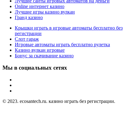
Лучшие сайты игровых автоматов на деньги
Online интернет казино
Лучшие игры казино вулкан
Гранд казино
Крышки играть в игровые автоматы бесплатно без
регистрации
Слот гараж
Игровые автоматы играть бесплатно рулетка
Казино вулкан игровые
Бонус за скачивание казино
Мы в социальных сетях
© 2023. ecosantech.ru. казино играть без регистрации.